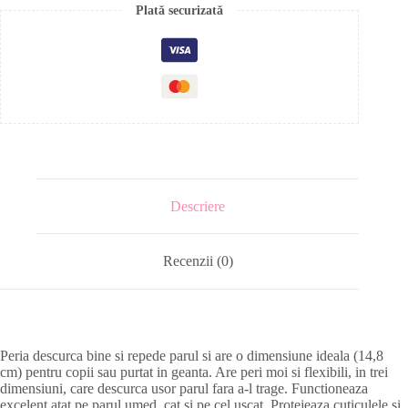
Plată securizată
Descriere
Recenzii (0)
Peria descurca bine si repede parul si are o dimensiune ideala (14,8
cm) pentru copii sau purtat in geanta. Are peri moi si flexibili, in trei
dimensiuni, care descurca usor parul fara a-l trage. Functioneaza
excelent atat pe parul umed, cat si pe cel uscat. Protejeaza cuticulele si