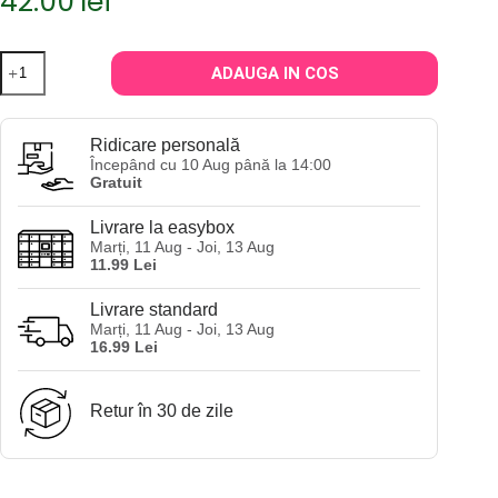
42.00
lei
Cantitate
ADAUGA IN COS
Perie
mica
pentru
descurcarea
Ridicare personală
parului
Începând cu 10 Aug până la 14:00
copiilor
Gratuit
14,8
cm
Livrare la easybox
-
Marți, 11 Aug - Joi, 13 Aug
portocalie
11.99 Lei
Livrare standard
Marți, 11 Aug - Joi, 13 Aug
16.99 Lei
Retur în 30 de zile