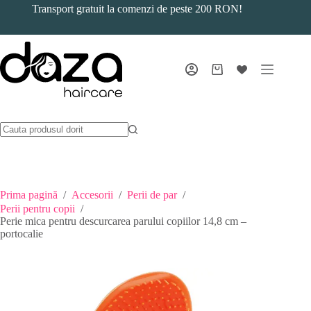
Sari
Transport gratuit la comenzi de peste 200 RON!
la
conținut
Coș
de
cumpărături
Prima pagină
/
Accesorii
/
Perii de par
/
Perii pentru copii
/
Perie mica pentru descurcarea parului copiilor 14,8 cm –
portocalie