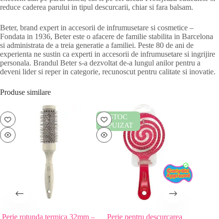
reduce caderea parului in tipul descurcarii, chiar si fara balsam.
Beter, brand expert in accesorii de infrumusetare si cosmetice –
Fondata in 1936, Beter este o afacere de familie stabilita in Barcelona
si administrata de a treia generatie a familiei. Peste 80 de ani de
experienta ne sustin ca experti in accesorii de infrumusetare si ingrijire
personala. Brandul Beter s-a dezvoltat de-a lungul anilor pentru a
deveni lider si reper in categorie, recunoscut pentru calitate si inovatie.
Produse similare
STOC
ST
EPUIZAT
EPUI
Perie rotunda termica 32mm –
Perie pentru descurcarea
Elastice