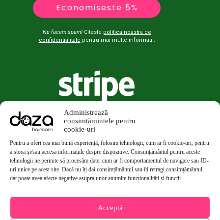
Economiseste 5%
Nu facem spam!
Citeste
politica noastra de
confidentialitate
pentru mai multe informatii.
Administrează
consimțămintele pentru
cookie-uri
Pentru a oferi cea mai bună experiență, folosim tehnologii, cum ar fi cookie-uri, pentru
a stoca și/sau accesa informațiile despre dispozitive. Consimțământul pentru aceste
tehnologii ne permite să procesăm date, cum ar fi comportamentul de navigare sau ID-
uri unice pe acest site. Dacă nu îți dai consimțământul sau îți retragi consimțământul
dat poate avea afecte negative asupra unor anumite funcționalități și funcții.
Acceptă