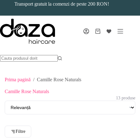
Sari
Transport gratuit la comenzi de peste 200 RON!
la
conținut
Coș
de
cumpărături
Prima pagină
/
Camille Rose Naturals
Camille Rose Naturals
13 produse
Filtre