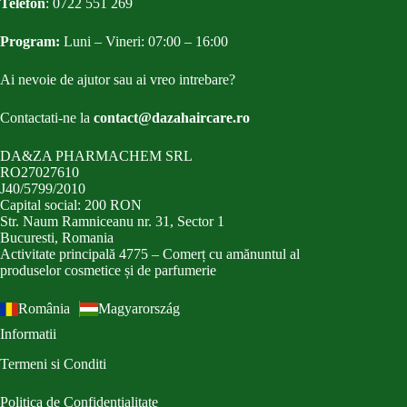
Telefon
:
0722 551 269
Program:
Luni – Vineri: 07:00 – 16:00
Ai nevoie de ajutor sau ai vreo intrebare?
Contactati-ne la
contact@dazahaircare.ro
DA&ZA PHARMACHEM SRL
RO27027610
J40/5799/2010
Capital social: 200 RON
Str. Naum Ramniceanu nr. 31, Sector 1
Bucuresti, Romania
Activitate principală 4775 – Comerț cu amănuntul al
produselor cosmetice și de parfumerie
România
Magyarország
Informatii
Termeni si Conditi
Politica de Confidentialitate