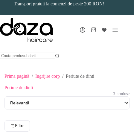
Sari
Transport gratuit la comenzi de peste 200 RON!
la
conținut
Coș
de
cumpărături
Prima pagină
/
Ingrijire corp
/
Periute de dinti
Periute de dinti
3 produse
Filtre