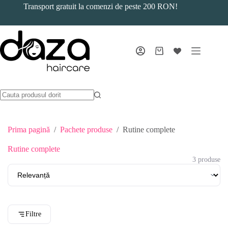
Sari
Transport gratuit la comenzi de peste 200 RON!
la
conținut
Coș
de
cumpărături
Prima pagină
/
Pachete produse
/
Rutine complete
Rutine complete
3 produse
Filtre