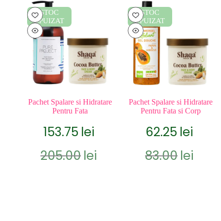
STOC
STOC
EPUIZAT
EPUIZAT
Pachet Spalare si Hidratare
Pachet Spalare si Hidratare
Pentru Fata
Pentru Fata si Corp
153.75
lei
62.25
lei
Prețul
Prețul
Prețul
Prețul
205.00
lei
83.00
lei
inițial
curent
inițial
curent
a
este:
a
este:
fost:
153.75lei.
fost:
62.25lei.
205.00lei.
83.00lei.