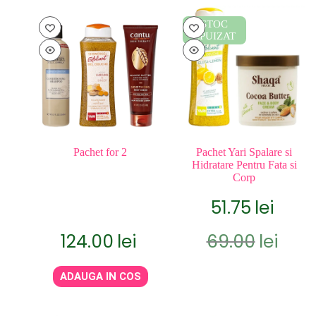
STOC
EPUIZAT
Pachet for 2
Pachet Yari Spalare si
Hidratare Pentru Fata si
Corp
51.75
lei
Prețul
Prețul
124.00
lei
69.00
lei
inițial
curent
a
este:
fost:
51.75lei.
ADAUGA IN COS
69.00lei.