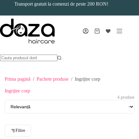
Sari
Transport gratuit la comenzi de peste 200 RON!
la
conținut
Coș
de
cumpărături
Prima pagină
/
Pachete produse
/
Ingrijire corp
Ingrijire corp
4 produse
Filtre