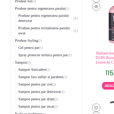
Produse noi
1
Produse pentru regenerarea parului
1
Produse pentru regenerarea parului
1
deteriorat
Produse pentru revitalizarea parului
1
uscat
Produse Styling
2
Gel pentru par
1
Balsam leav
Spray protectie termica pentru par
1
TGIN Rose
Leave-In C
Sampon
3
Sampon Anticadere
1
11
Sampon fara sulfati si parabeni
3
Sampon pentru par cret
2
ADAU
Sampon pentru par deteriorat
2
Sampon pentru par drept
2
Sampon pentru par uscat
2
Scalp cu probleme
1