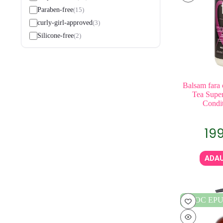
15
Paraben-free
3
curly-girl-approved
2
Silicone-free
Balsam fara 
Tea Super
Condit
19
ADAU
STOC EPU