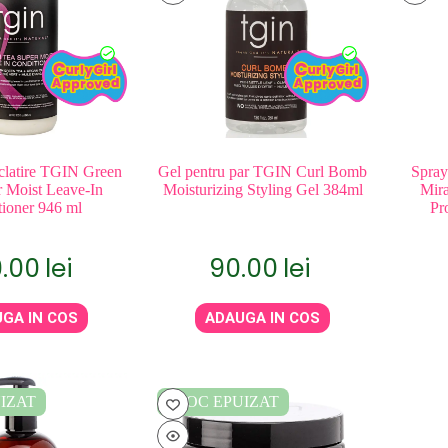
clatire TGIN Green
Gel pentru par TGIN Curl Bomb
Spray
 Moist Leave-In
Moisturizing Styling Gel 384ml
Mira
ioner 946 ml
Pr
9.00
lei
90.00
lei
GA IN COS
ADAUGA IN COS
IZAT
STOC EPUIZAT