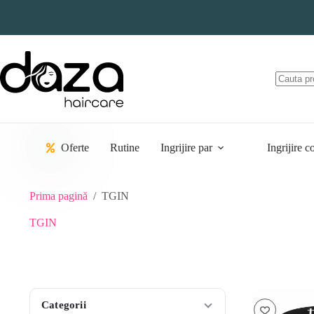
Sari
la
conținut
Oferte
Rutine
Ingrijire par
Ingrijire c
Prima pagină
/
TGIN
TGIN
Categorii