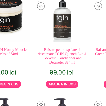
N Honey Miracle
Balsam pentru spalare si
Balsam
 Mask 354ml
descurcare TGIN Quench 3-in-1
Green 
Co-Wash Conditioner and
Detangler 384 ml
5.00
lei
99.00
lei
GA IN COS
ADAUGA IN COS