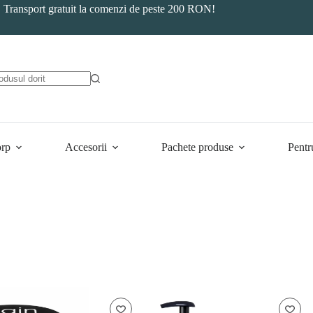
Transport gratuit la comenzi de peste 200 RON!
orp
Accesorii
Pachete produse
Pentr