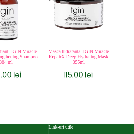
fiant TGIN Miracle
Masca hidratanta TGIN Miracle
engthening Shampoo
RepairX Deep Hydrating Mask
384 ml
355ml
5.00
lei
115.00
lei
Link-uri utile