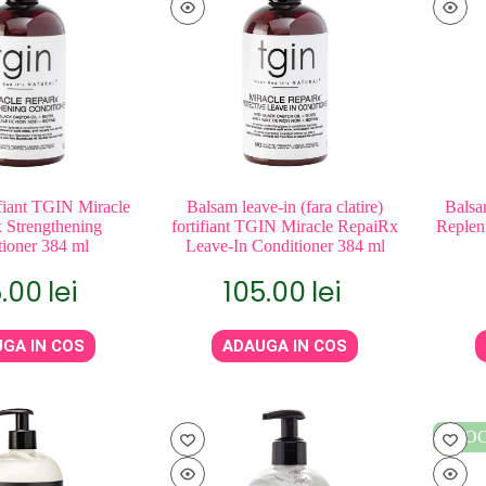
ifiant TGIN Miracle
Balsam leave-in (fara clatire)
Balsa
 Strengthening
fortifiant TGIN Miracle RepaiRx
Replen
ioner 384 ml
Leave-In Conditioner 384 ml
5.00
lei
105.00
lei
GA IN COS
ADAUGA IN COS
STOC