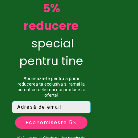
5%
reducere
special
pentru tine
Aboneaza-te pentru a primi
reducerea ta exclusiva si ramai la
curent cu cele mai noi produse si
oferte!
Economiseste 5%
Nu facem spam!
Citeste
politica noastra de