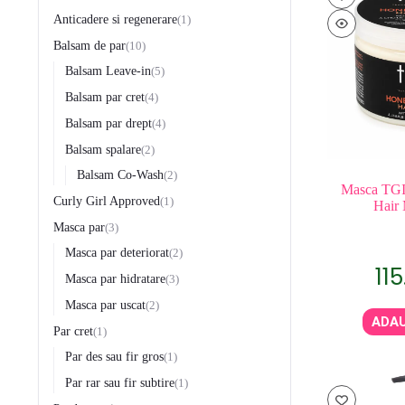
Anticadere si regenerare
1
Balsam de par
10
Balsam Leave-in
5
Balsam par cret
4
Balsam par drept
4
Balsam spalare
2
Balsam Co-Wash
2
Masca TGI
Curly Girl Approved
1
Hair
Masca par
3
Masca par deteriorat
2
11
Masca par hidratare
3
Masca par uscat
2
ADAU
Par cret
1
Par des sau fir gros
1
Par rar sau fir subtire
1