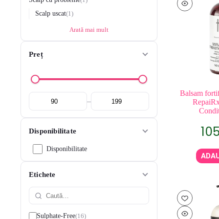
Scalp uscat
1
Arată mai mult
Preț
Balsam fort
–
RepaiRx
Condit
10
Disponibilitate
Disponibilitate
ADAU
Etichete
16
Sulphate-Free