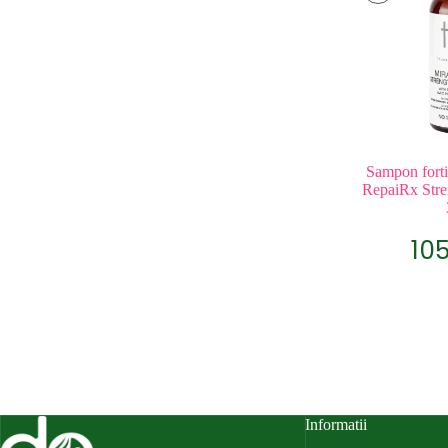
Sampon forti
RepaiRx Str
10
Informatii