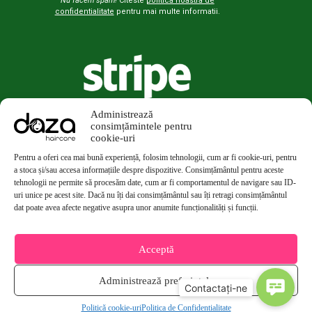
Nu facem spam!
Citeste
politica noastra de
confidentialitate
pentru mai multe informatii.
Administrează
consimțămintele pentru
cookie-uri
Pentru a oferi cea mai bună experiență, folosim tehnologii, cum ar fi cookie-uri, pentru
a stoca și/sau accesa informațiile despre dispozitive. Consimțământul pentru aceste
tehnologii ne permite să procesăm date, cum ar fi comportamentul de navigare sau ID-
uri unice pe acest site. Dacă nu îți dai consimțământul sau îți retragi consimțământul
dat poate avea afecte negative asupra unor anumite funcționalități și funcții.
Acceptă
Administrează preferințele
Politică cookie-uri
Politica de Confidentialitate