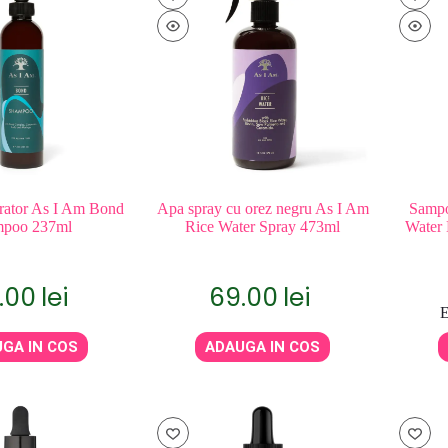
rator As I Am Bond
Apa spray cu orez negru As I Am
Sampo
mpoo 237ml
Rice Water Spray 473ml
Water 
.00
lei
69.00
lei
E
GA IN COS
ADAUGA IN COS