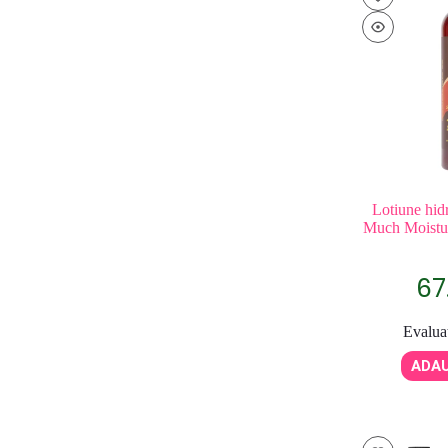
Lotiune hid
Much Moistur
67
Evalua
ADAU