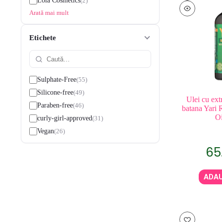
2
Lola Cosmetics
Arată mai mult
Etichete
55
Sulphate-Free
49
Silicone-free
Ulei cu ext
46
Paraben-free
batana Yari
Oi
31
curly-girl-approved
26
Vegan
65
ADAU