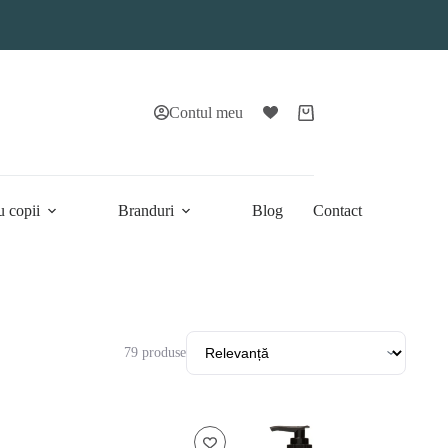
Contul meu
Coș
de
cumpărături
u copii
Branduri
Blog
Contact
79 produse