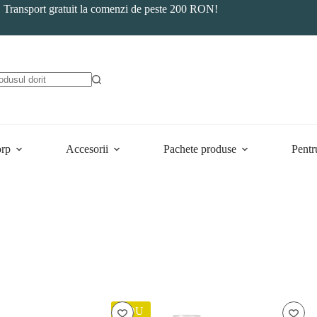
Transport gratuit la comenzi de peste 200 RON!
orp
Accesorii
Pachete produse
Pentr
NOU