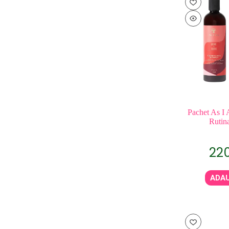
Pachet As I
Rutina
22
ADAU