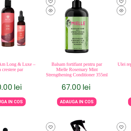
 Am Long & Luxe –
Balsam fortifiant pentru par
Ulei r
 crestere par
Mielle Rosemary Mint
Strengthening Conditioner 355ml
0.00
lei
67.00
lei
GA IN COS
ADAUGA IN COS