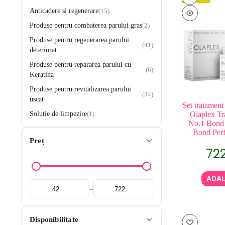
Anticadere si regenerare
15
Produse pentru combaterea parului gras
2
Produse pentru regenerarea parului
41
deteriorat
Produse pentru repararea parului cu
6
Keratina
Produse pentru revitalizarea parului
34
uscat
Set tratament
Olaplex Tra
Solutie de limpezire
1
No.1 Bond 
Bond Perf
Preț
72
ADAU
–
Disponibilitate