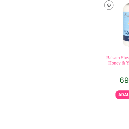
Balsam She
Honey & Yo
69
ADAU