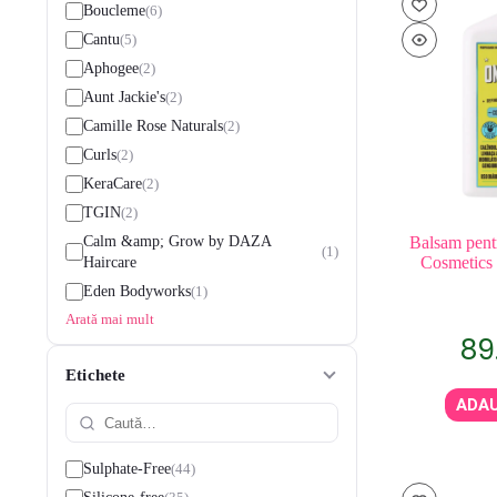
6
Boucleme
5
Cantu
2
Aphogee
2
Aunt Jackie's
2
Camille Rose Naturals
2
Curls
2
KeraCare
2
TGIN
Calm &amp; Grow by DAZA
Balsam pent
1
Cosmetics
Haircare
1
Eden Bodyworks
Arată mai mult
89
Etichete
ADAU
44
Sulphate-Free