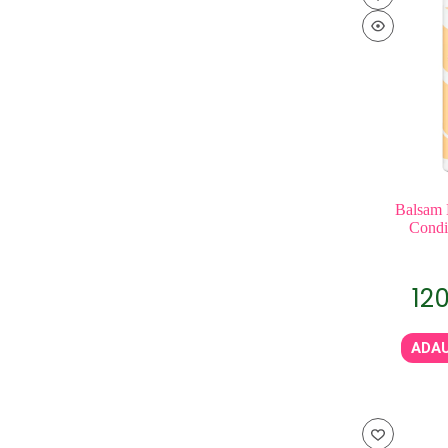
Balsam 
Condi
12
ADAU