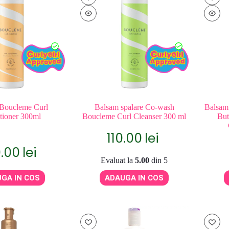
Boucleme Curl
Balsam spalare Co-wash
Balsam
tioner 300ml
Boucleme Curl Cleanser 300 ml
But
110.00
lei
0.00
lei
Evaluat la
5.00
din 5
GA IN COS
ADAUGA IN COS