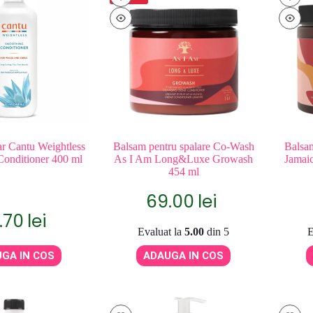
r Cantu Weightless
Balsam pentru spalare Co-Wash
Balsam
onditioner 400 ml
As I Am Long&Luxe Growash
Jamaic
454 ml
69.00
lei
.70
lei
Evaluat la
5.00
din 5
E
GA IN COS
ADAUGA IN COS