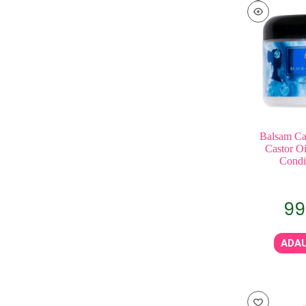
Balsam Ca
Castor O
Condi
99
ADAU