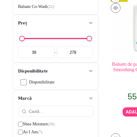
Balsam Co-Wash
22
Preț
–
Balsam de pa
Smoothing C
Disponibilitate
Disponibilitate
55
Marcă
ADAU
10
Shea Moisture
7
As I Am