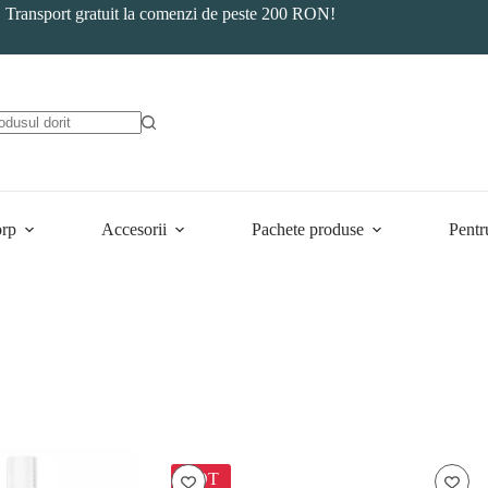
Transport gratuit la comenzi de peste 200 RON!
orp
Accesorii
Pachete produse
Pentr
HOT