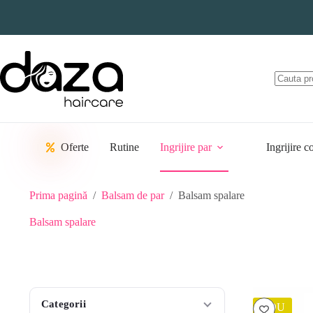
Sari
la
conținut
Oferte
Rutine
Ingrijire par
Ingrijire c
Prima pagină
/
Balsam de par
/
Balsam spalare
Balsam spalare
Categorii
NOU