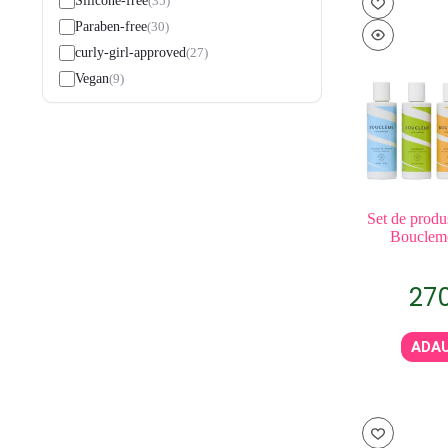
35
Silicone-free
30
Paraben-free
27
curly-girl-approved
9
Vegan
Set de produ
Boucleme
27
ADAU