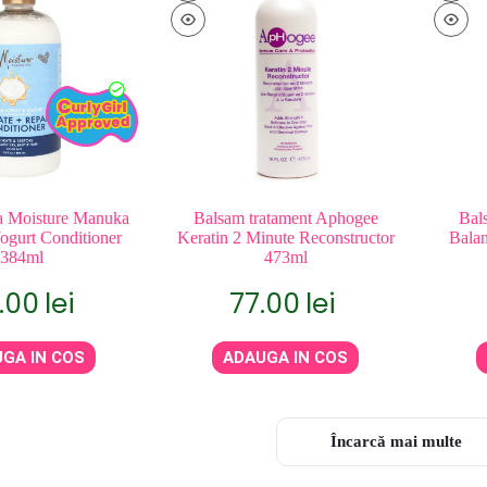
a Moisture Manuka
Balsam tratament Aphogee
Bal
gurt Conditioner
Keratin 2 Minute Reconstructor
Balan
384ml
473ml
.00
lei
77.00
lei
GA IN COS
ADAUGA IN COS
Încarcă mai multe