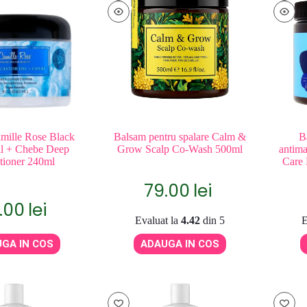
mille Rose Black
Balsam pentru spalare Calm &
B
il + Chebe Deep
Grow Scalp Co-Wash 500ml
antima
tioner 240ml
Care
79.00
lei
.00
lei
Evaluat la
4.42
din 5
E
GA IN COS
ADAUGA IN COS