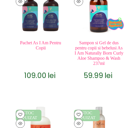
Pachet As I Am Pentru
Sampon si Gel de dus
Copii
pentru copii si bebelusi As
I Am Naturally Born Curly
Aloe Shampoo & Wash
237ml
109.00
lei
59.99
lei
STOC
STOC
EPUIZAT
EPUIZAT