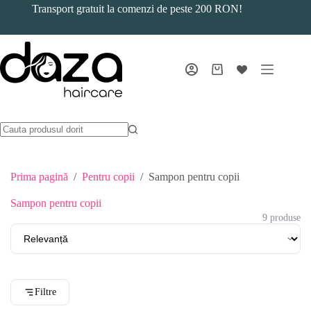
Sari
Transport gratuit la comenzi de peste 200 RON!
la
conținut
Coș
de
cumpărături
Prima pagină
/
Pentru copii
/
Sampon pentru copii
Sampon pentru copii
9 produse
Filtre