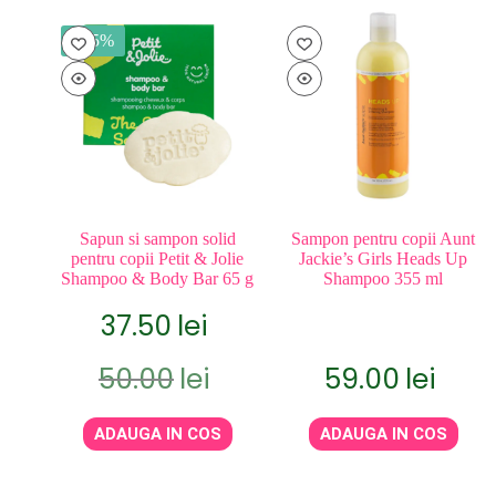
- 25%
Sapun si sampon solid
Sampon pentru copii Aunt
pentru copii Petit & Jolie
Jackie’s Girls Heads Up
Shampoo & Body Bar 65 g
Shampoo 355 ml
37.50
lei
Prețul
Prețul
50.00
lei
59.00
lei
inițial
curent
a
este:
fost:
37.50lei.
ADAUGA IN COS
ADAUGA IN COS
50.00lei.