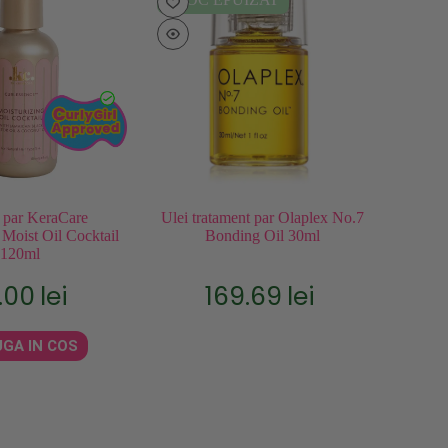
 par KeraCare
Ulei tratament par Olaplex No.7
 Moist Oil Cocktail
Bonding Oil 30ml
120ml
.00
lei
169.69
lei
GA IN COS