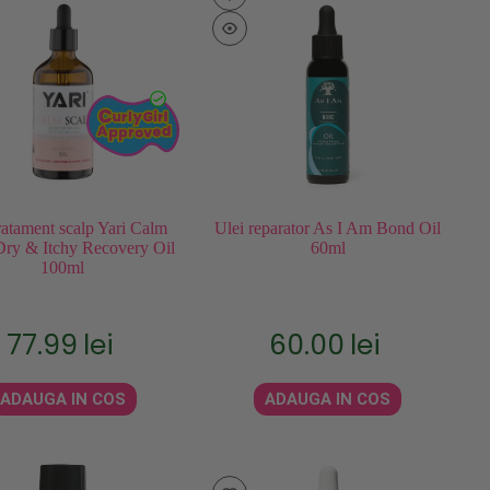
ratament scalp Yari Calm
Ulei reparator As I Am Bond Oil
Dry & Itchy Recovery Oil
60ml
100ml
77.99
lei
60.00
lei
ADAUGA IN COS
ADAUGA IN COS