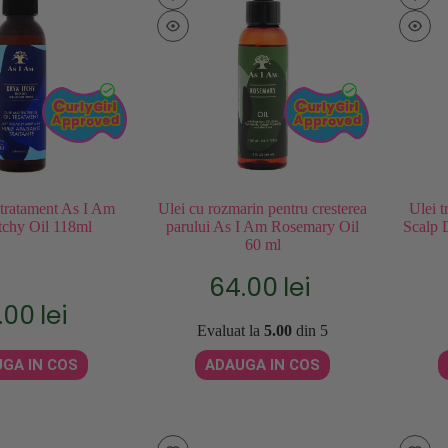
 tratament As I Am
Ulei cu rozmarin pentru cresterea
Ulei t
tchy Oil 118ml
parului As I Am Rosemary Oil
Scalp 
60 ml
64.00
lei
.00
lei
Evaluat la
5.00
din 5
GA IN COS
ADAUGA IN COS