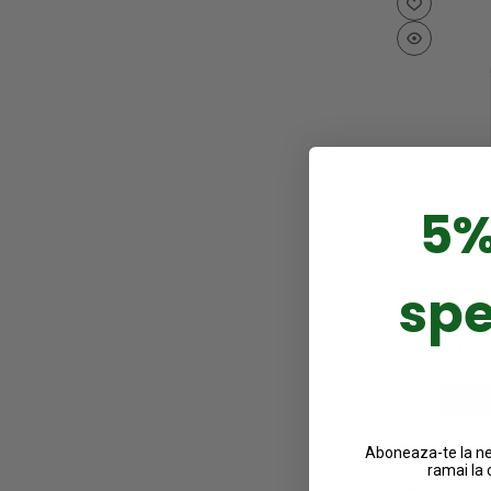
5%
Ulei tratame
scalp Desig
Care Moistur
spe
63
ADAU
Aboneaza-te la new
ramai la 