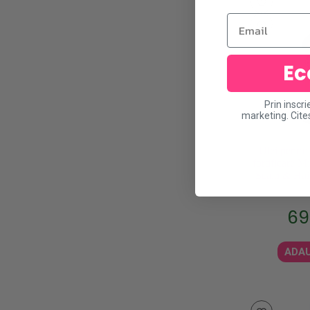
Email
Ec
Prin inscri
marketing. Cit
Ulei pentru 
fortificare 
Scalp & Hai
69
ADAU