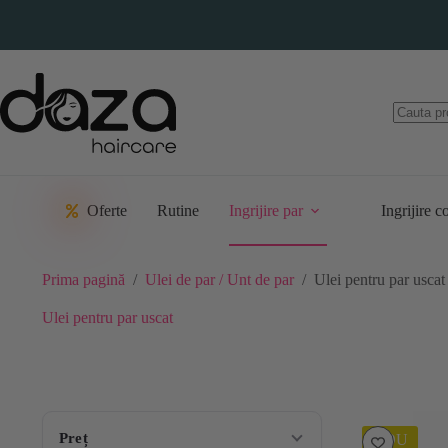
Sari
la
conținut
Oferte
Rutine
Ingrijire par
Ingrijire c
Prima pagină
/
Ulei de par / Unt de par
/
Ulei pentru par uscat
Ulei pentru par uscat
Preț
NOU