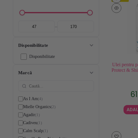
–
Disponibilitate
Disponibilitate
Ulei pentru 
Protect & Sh
Marcă
61
4
As I Am
2
Mielle Organics
ADAU
1
Agadir
1
Cadiveu
1
Calm Scalp