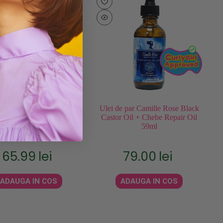
e par YARI Rosemary and
Ulei de par Camille Rose Black
Mint Oil 100ml
Castor Oil + Chebe Repair Oil
59ml
65.99
lei
79.00
lei
ADAUGA IN COS
ADAUGA IN COS