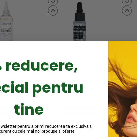
 reducere,
nt hidratant pentru
Ulei tratament Uberliss RituOil
Tratam
n Essentials Scalp
30ml
pent
izing Oil Treatment
cial pentru
104ml
.00
lei
85.00
lei
tine
GA IN COS
ADAUGA IN COS
sletter pentru a primi reducerea ta exclusiva si
curent cu cele mai noi produse si oferte!