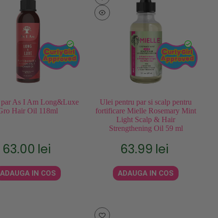
e par As I Am Long&Luxe
Ulei pentru par si scalp pentru
Gro Hair Oil 118ml
fortificare Mielle Rosemary Mint
Light Scalp & Hair
Strengthening Oil 59 ml
63.00
lei
63.99
lei
ADAUGA IN COS
ADAUGA IN COS