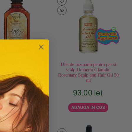
ent leave-in (fara clatire)
Ulei de rozmarin pentru par si
ru par Agadir Argan Oil
scalp Umberto Giannini
Treatment 118 ml
Rosemary Scalp and Hair Oil 50
ml
150.00
lei
93.00
lei
ADAUGA IN COS
ADAUGA IN COS