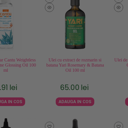
par Cantu Weightless
Ulei cu extract de rozmarin si
Ulei d
ine Glossing Oil 100
batana Yari Rosemary & Batana
ml
Oil 100 ml
.91
lei
65.00
lei
GA IN COS
ADAUGA IN COS