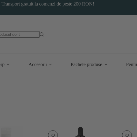
Transport gratuit la comenzi de peste 200 RON!
orp
Accesorii
Pachete produse
Pentr