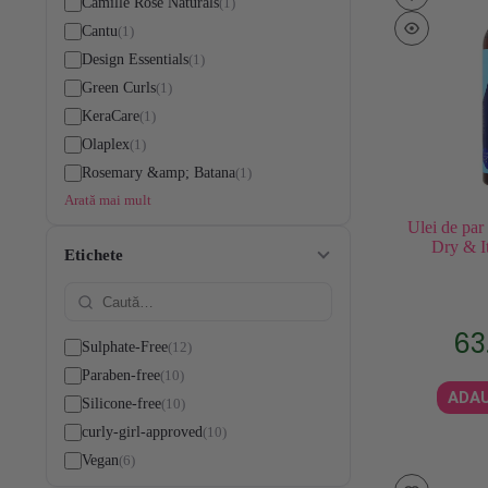
1
Camille Rose Naturals
1
Cantu
1
Design Essentials
1
Green Curls
1
KeraCare
1
Olaplex
1
Rosemary &amp; Batana
Arată mai mult
Ulei de par
Dry & I
Etichete
63
12
Sulphate-Free
10
Paraben-free
ADAU
10
Silicone-free
10
curly-girl-approved
6
Vegan