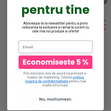
pentru tine
Spray pentru revitalizarea
Balsam leave-in (fara
buclelor Aunt Jackie’s Aloe
clatire) Aunt Jackie’s Aloe
Aboneaza-te la newsletter pentru a primi
& Mint Wake Up
& Mint Hydrate Me Leave-
reducerea ta exclusiva si ramai la curent cu
Refresher Spray 118 ml
In Conditioner Creme 284
cele mai noi produse si oferte!
ml
71.00
lei
66.00
lei
Email
Economiseste 5 %
Prin inscriere, esti de acord sa primesti e-
STOC
mailuri de marketing. Citeste
politica
EPUIZAT
noastra de confidentialitate
pentru mai
multe informatii.
Nu, multumesc.