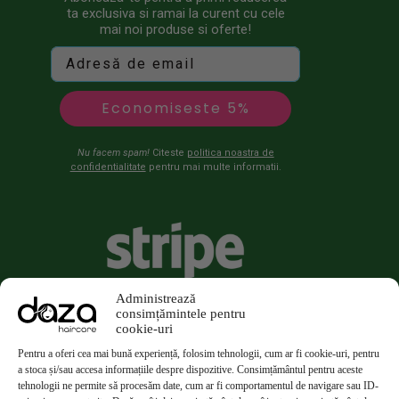
ta exclusiva si ramai la curent cu cele
mai noi produse si oferte!
Economiseste 5%
Nu facem spam!
Citeste
politica noastra de
confidentialitate
pentru mai multe informatii.
Administrează
consimțămintele pentru
cookie-uri
Pentru a oferi cea mai bună experiență, folosim tehnologii, cum ar fi cookie-uri, pentru
a stoca și/sau accesa informațiile despre dispozitive. Consimțământul pentru aceste
tehnologii ne permite să procesăm date, cum ar fi comportamentul de navigare sau ID-