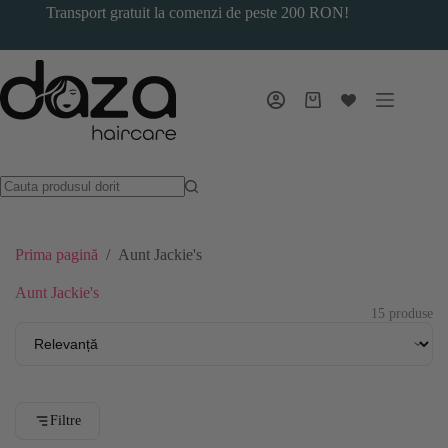
Sari
Transport gratuit la comenzi de peste 200 RON!
la
conținut
Coș
de
cumpărături
Prima pagină
/
Aunt Jackie's
Aunt Jackie's
15 produse
Filtre