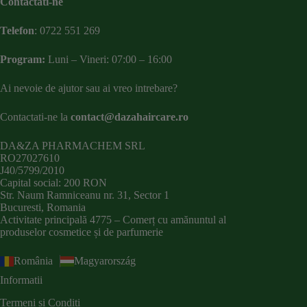
Contactati-ne
Telefon
:
0722 551 269
Program:
Luni – Vineri: 07:00 – 16:00
Ai nevoie de ajutor sau ai vreo intrebare?
Contactati-ne la
contact@dazahaircare.ro
DA&ZA PHARMACHEM SRL
RO27027610
J40/5799/2010
Capital social: 200 RON
Str. Naum Ramniceanu nr. 31, Sector 1
Bucuresti, Romania
Activitate principală 4775 – Comerț cu amănuntul al
produselor cosmetice și de parfumerie
România
Magyarország
Informatii
Termeni si Conditi