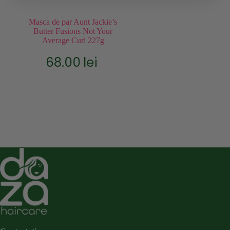
Masca de par Aunt Jackie’s
Butter Fusions Not Your
Average Curl 227g
68.00
lei