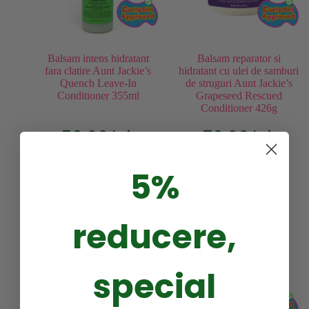
Balsam intens hidratant
Balsam reparator si
fara clatire Aunt Jackie’s
hidratant cu ulei de samburi
Quench Leave-In
de struguri Aunt Jackie’s
Conditioner 355ml
Grapeseed Rescued
Conditioner 426g
59.00
lei
70.00
lei
5%
ADAUGA IN COS
reducere,
STOC
STOC
EPUIZAT
EPUIZAT
special