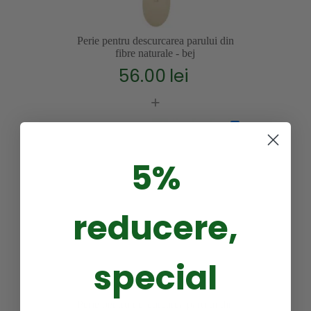
Perie pentru descurcarea parului din
fibre naturale - bej
56.00
lei
+
5%
reducere,
special
Perie pentru descurcarea parului din