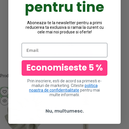
pentru tine
fibre naturale - vernil
54.32
lei
56.00
lei
Prețul
Prețul
inițial
curent
Aboneaza-te la newsletter pentru a primi
a
este:
reducerea ta exclusiva si ramai la curent cu
fost:
54.32lei.
cele mai noi produse si oferte!
56.00lei.
112.00lei
Total price:
110.32lei
Email
Adaugă 2 produse în coș
Economiseste 5 %
Produse similare
Prin inscriere, esti de acord sa primesti e-
mailuri de marketing. Citeste
politica
noastra de confidentialitate
pentru mai
STOC
ST
multe informatii.
EPUIZAT
EPUI
Nu, multumesc.