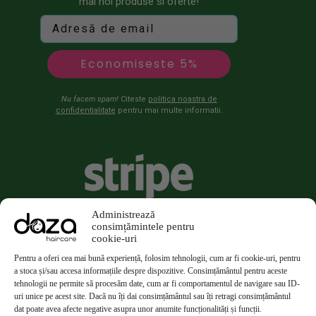
mai noi produse si oferte!
Economiseste 5%
Nu facem spam!
Citeste
politica noastra de
confidentialitate
pentru mai multe informatii.
Administrează
consimțămintele pentru
cookie-uri
Pentru a oferi cea mai bună experiență, folosim tehnologii, cum ar fi cookie-uri, pentru
a stoca și/sau accesa informațiile despre dispozitive. Consimțământul pentru aceste
tehnologii ne permite să procesăm date, cum ar fi comportamentul de navigare sau ID-
uri unice pe acest site. Dacă nu îți dai consimțământul sau îți retragi consimțământul
dat poate avea afecte negative asupra unor anumite funcționalități și funcții.