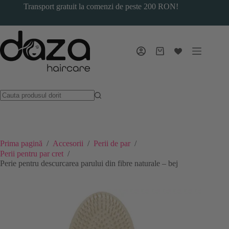
Sari
Transport gratuit la comenzi de peste 200 RON!
la
conținut
Coș
de
cumpărături
Prima pagină
/
Accesorii
/
Perii de par
/
Perii pentru par cret
/
Perie pentru descurcarea parului din fibre naturale – bej