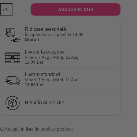
Cantitate
ADAUGA IN COS
Perie
pentru
descurcarea
parului
Ridicare personală
din
Începând de azi până la 14:00
fibre
Gratuit
naturale
-
Livrare la easybox
bej
Vineri, 7 Aug - Marți, 11 Aug
11.99 Lei
Livrare standard
Vineri, 7 Aug - Marți, 11 Aug
16.99 Lei
Retur în 30 de zile
Adaugă în lista de produse preferate