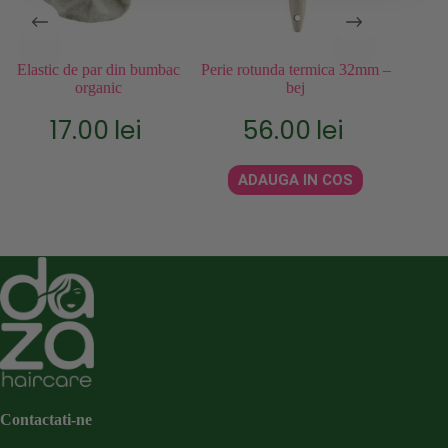
Elastic de par din bumbac
Perie rotunda termica 32mm –
Perie
organic
bej
par
17.00
lei
56.00
lei
ADAUGA IN COS
Contactati-ne