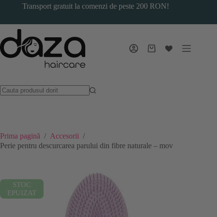
Sari
Transport gratuit la comenzi de peste 200 RON!
la
conținut
Coș
de
cumpărături
Prima pagină
/
Accesorii
/
Perie pentru descurcarea parului din fibre naturale – mov
STOC
EPUIZAT