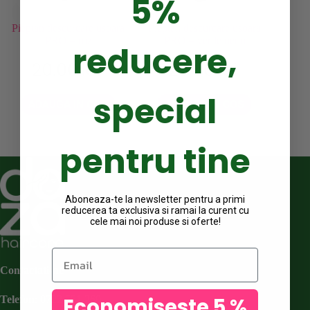
5%
Pieptan descurcare usoara
Pieptan descurcare usoara
Pieptan 
PRO – roz
PRO – verde neon
a
reducere,
20.00
lei
20.00
lei
special
ADAUGA IN COS
ADAUGA IN COS
pentru tine
Aboneaza-te la newsletter pentru a primi
reducerea ta exclusiva si ramai la curent cu
cele mai noi produse si oferte!
Email
Contactati-ne
Telefon
:
0722 551 269
Economiseste 5 %