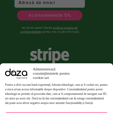
Economiseste 5%
Nu facem spam!
Citeste
politica noastra de
confidentialitate
pentru mai multe informatii.
Administrează
consimțămintele pentru
cookie-uri
Pentru a oferi cea mai bună experiență, folosim tehnologii, cum ar fi cookie-uri, pentru
a stoca și/sau accesa informațiile despre dispozitive. Consimțământul pentru aceste
tehnologii ne permite să procesăm date, cum ar fi comportamentul de navigare sau ID-
uri unice pe acest site. Dacă nu îți dai consimțământul sau îți retragi consimțământul
dat poate avea afecte negative asupra unor anumite funcționalități și funcții.