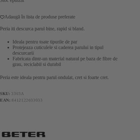
Stoc epuizat
Adaugă în lista de produse preferate
Peria iti descurca parul bine, rapid si bland.
Ideala pentru toate tipurile de par
Protejeaza cuticulele si caderea parului in tipul
descurcarii
Fabricata dintr-un material natural pe baza de fibre de
grau, reciclabil si durabil
Peria este ideala pentru parul ondulat, cret si foarte cret.
SKU:
3303A
EAN:
8412122033033