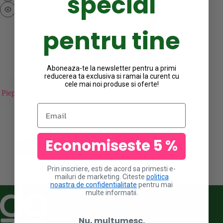
special
pentru tine
Aboneaza-te la newsletter pentru a primi
reducerea ta exclusiva si ramai la curent cu
cele mai noi produse si oferte!
Pieptan cu dinti grosi si rari cu
Pieptan descurcare usoara
Clame 
agatatoare – mov
PRO – verde neon
Email
20.00
lei
20.00
lei
A
Economiseste 5 %
ADAUGA IN COS
ADAUGA IN COS
Prin inscriere, esti de acord sa primesti e-
mailuri de marketing. Citeste
politica
noastra de confidentialitate
pentru mai
multe informatii.
Nu, multumesc.