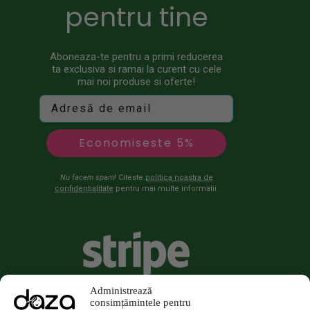
pentru tine
Aboneaza-te pentru a primi reducerea
ta exclusiva si ramai la curent cu cele
mai noi produse si oferte!
Economiseste 5%
Nu facem spam!
Citeste
politica noastra de
confidentialitate
pentru mai multe informatii.
Administrează
consimțămintele pentru