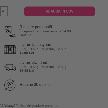
Cantitate
ADAUGA IN COS
Perie
pentru
descurcarea
parului
Ridicare personală
Beter
Începând de mâine până la 14:00
On
Gratuit
The
Go
Livrare la easybox
Detangling
Luni, 10 Aug - Miercuri, 12 Aug
Brush
11.99 Lei
-
roz
Livrare standard
Luni, 10 Aug - Miercuri, 12 Aug
16.99 Lei
Retur în 30 de zile
Adaugă în lista de produse preferate