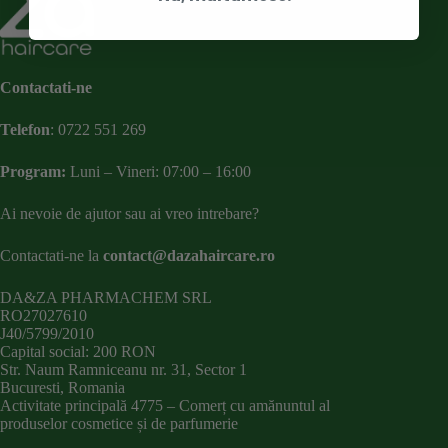
Contactati-ne
Telefon
:
0722 551 269
Program:
Luni – Vineri: 07:00 – 16:00
Ai nevoie de ajutor sau ai vreo intrebare?
Contactati-ne la
contact@dazahaircare.ro
DA&ZA PHARMACHEM SRL
RO27027610
J40/5799/2010
Capital social: 200 RON
Str. Naum Ramniceanu nr. 31, Sector 1
Bucuresti, Romania
Activitate principală 4775 – Comerț cu amănuntul al
produselor cosmetice și de parfumerie