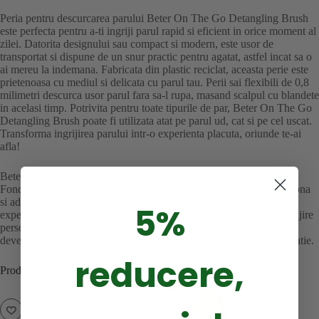
Peria pentru descurcarea parului Beter On The Go Detangling Brush
este perfecta pentru a-ti ingriji parul rapid si eficient in orice moment al
zilei. Datorita designului sau compact si modern, este usor de
transportat si dispune de un snur practic pentru agatat, astfel incat sa o
ai mereu la indemana. Fabricata din plastic reciclat, aceasta perie este
prietenoasa cu mediul si delicata cu parul tau. Perii sai flexibili de 0,8
milimetri descurca usor parul fara sa-l rupa, masand scalpul cu blandete
in acelasi timp. Potrivita pentru toate tipurile de par, Beter On The Go
Detangling Brush poate fi utilizata atat pe parul ud, cat si pe cel uscat.
Transforma ingrijirea parului intr-o experienta placuta, oriunde te-ai
afla!
Beter, brand expert in accesorii de infrumusetare si cosmetice –
Fondata in 1936, Beter este o afacere de familie stabilita in Barcelona
si administrata de a treia generatie a familiei. Peste 80 de ani de
5%
experienta ne sustin ca experti in accesorii de infrumusetare si ingrijire
personala. Brandul Beter s-a dezvoltat de-a lungul anilor pentru a
deveni lider si reper in categorie, recunoscut pentru calitate si inovatie.
reducere,
Produse similare