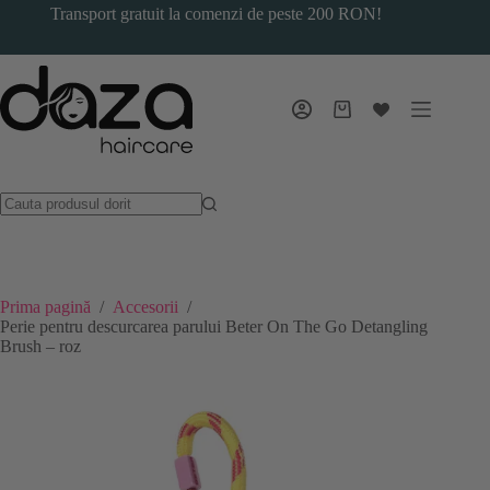
Sari
Transport gratuit la comenzi de peste 200 RON!
la
conținut
Coș
de
cumpărături
Prima pagină
/
Accesorii
/
Perie pentru descurcarea parului Beter On The Go Detangling
Brush – roz