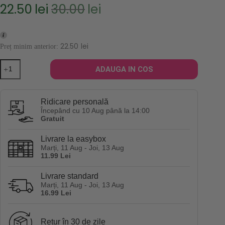
22.50
lei
30.00
lei
Prețul
Prețul
inițial
curent
a
este:
fost:
22.50lei.
22.50
lei
Preț minim anterior:
30.00lei.
Cantitate
ADAUGA IN COS
Gel
de
dus
cu
Ridicare personală
pepene
Începând cu 10 Aug până la 14:00
galben
Gratuit
Fresh
Feel
Livrare la easybox
Melon
Marți, 11 Aug - Joi, 13 Aug
Bath
11.99 Lei
Gel
750
ml
Livrare standard
Marți, 11 Aug - Joi, 13 Aug
16.99 Lei
Retur în 30 de zile