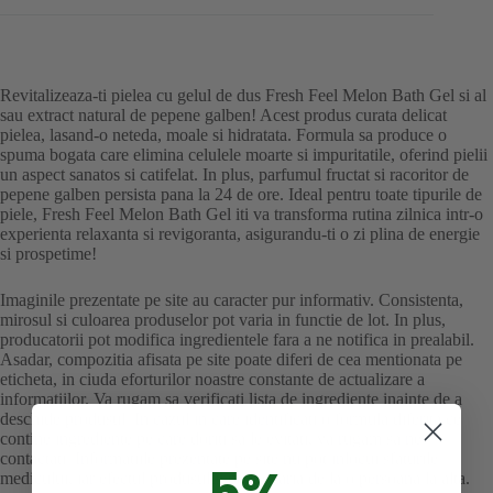
Revitalizeaza-ti pielea cu gelul de dus Fresh Feel Melon Bath Gel si al
sau extract natural de pepene galben! Acest produs curata delicat
pielea, lasand-o neteda, moale si hidratata. Formula sa produce o
spuma bogata care elimina celulele moarte si impuritatile, oferind pielii
un aspect sanatos si catifelat. In plus, parfumul fructat si racoritor de
pepene galben persista pana la 24 de ore. Ideal pentru toate tipurile de
piele, Fresh Feel Melon Bath Gel iti va transforma rutina zilnica intr-o
experienta relaxanta si revigoranta, asigurandu-ti o zi plina de energie
si prospetime!
Imaginile prezentate pe site au caracter pur informativ. Consistenta,
mirosul si culoarea produselor pot varia in functie de lot. In plus,
producatorii pot modifica ingredientele fara a ne notifica in prealabil.
Asadar, compozitia afisata pe site poate diferi de cea mentionata pe
eticheta, in ciuda eforturilor noastre constante de actualizare a
informatiilor. Va rugam sa verificati lista de ingrediente inainte de a
deschide produsul. In cazul in care identificati o formula diferita ce
contine ingrediente pe care doriti sa le evitati, va rugam sa ne
contactati. Informatiile prezentate pe site nu pot inlocui sfaturile
5%
medicului, iar efectul produsului poate varia de la o persoana la alta.