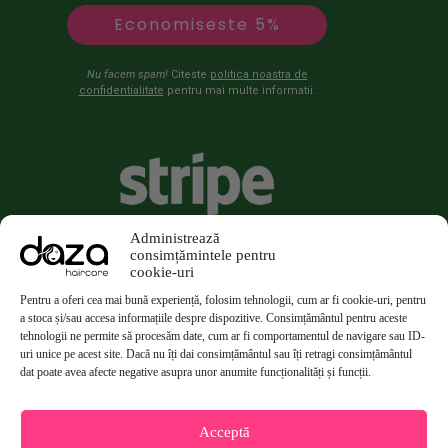
Economiseste 5%
Nu facem spam!
Citeste
politica noastra de
confidentialitate
pentru mai multe informatii.
Administrează
consimțămintele pentru
cookie-uri
Pentru a oferi cea mai bună experiență, folosim tehnologii, cum ar fi cookie-uri, pentru
a stoca și/sau accesa informațiile despre dispozitive. Consimțământul pentru aceste
tehnologii ne permite să procesăm date, cum ar fi comportamentul de navigare sau ID-
uri unice pe acest site. Dacă nu îți dai consimțământul sau îți retragi consimțământul
dat poate avea afecte negative asupra unor anumite funcționalități și funcții.
Acceptă