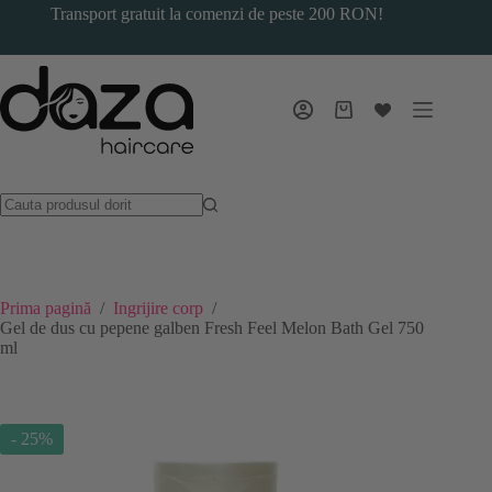
Sari
Transport gratuit la comenzi de peste 200 RON!
la
conținut
Coș
de
cumpărături
Prima pagină
/
Ingrijire corp
/
Gel de dus cu pepene galben Fresh Feel Melon Bath Gel 750
ml
- 25%