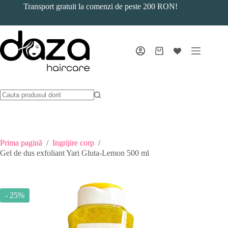
Sari
Transport gratuit la comenzi de peste 200 RON!
la
conținut
Coș
de
cumpărături
Prima pagină
/
Ingrijire corp
/
Gel de dus exfoliant Yari Gluta-Lemon 500 ml
- 25%