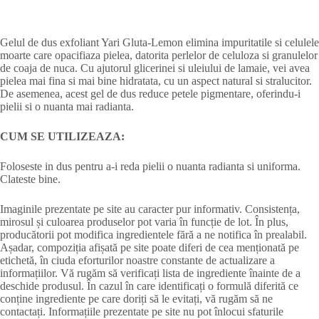
Gelul de dus exfoliant Yari Gluta-Lemon elimina impuritatile si celulele
moarte care opacifiaza pielea, datorita perlelor de celuloza si granulelor
de coaja de nuca. Cu ajutorul glicerinei si uleiului de lamaie, vei avea
pielea mai fina si mai bine hidratata, cu un aspect natural si stralucitor.
De asemenea, acest gel de dus reduce petele pigmentare, oferindu-i
pielii si o nuanta mai radianta.
CUM SE UTILIZEAZA:
Foloseste in dus pentru a-i reda pielii o nuanta radianta si uniforma.
Clateste bine.
Imaginile prezentate pe site au caracter pur informativ. Consistența,
mirosul și culoarea produselor pot varia în funcție de lot. În plus,
producătorii pot modifica ingredientele fără a ne notifica în prealabil.
Așadar, compoziția afișată pe site poate diferi de cea menționată pe
etichetă, în ciuda eforturilor noastre constante de actualizare a
informațiilor. Vă rugăm să verificați lista de ingrediente înainte de a
deschide produsul. În cazul în care identificați o formulă diferită ce
conține ingrediente pe care doriți să le evitați, vă rugăm să ne
contactați. Informațiile prezentate pe site nu pot înlocui sfaturile