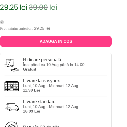
29.25
lei
39.00
lei
Prețul
Prețul
inițial
curent
a
este:
fost:
29.25lei.
29.25
lei
Preț minim anterior:
39.00lei.
ADAUGA IN COS
Ridicare personală
Începând cu 10 Aug până la 14:00
Gratuit
Livrare la easybox
Luni, 10 Aug - Miercuri, 12 Aug
11.99 Lei
Livrare standard
Luni, 10 Aug - Miercuri, 12 Aug
16.99 Lei