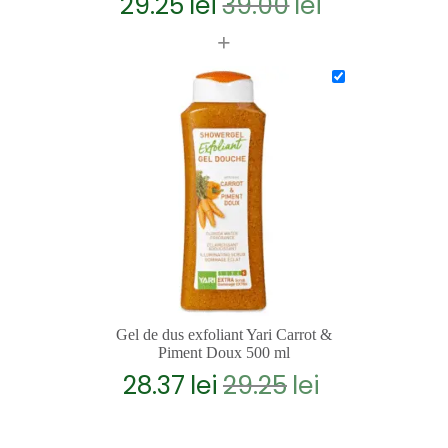
29.25
lei
39.00
lei
Prețul
Prețul
inițial
curent
+
a
este:
fost:
29.25lei.
39.00lei.
Gel de dus exfoliant Yari Carrot &
Piment Doux 500 ml
28.37
lei
29.25
lei
Prețul
Prețul
inițial
curent
a
este:
fost:
28.37lei.