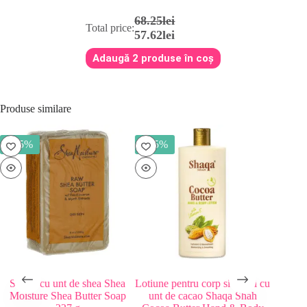
29.25lei.
68.25lei
Total price:
57.62lei
Adaugă 2 produse în coș
Produse similare
- 25%
- 25%
Sapun cu unt de shea Shea
Lotiune pentru corp si maini cu
Lotiune
Moisture Shea Butter Soap
unt de cacao Shaqa Shah
Proje