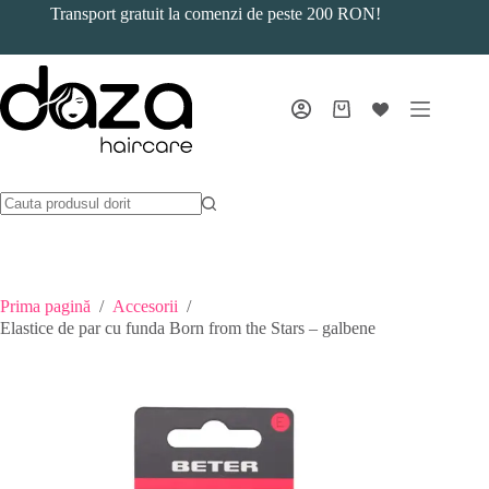
Sari
Transport gratuit la comenzi de peste 200 RON!
la
conținut
Coș
de
cumpărături
Prima pagină
/
Accesorii
/
Elastice de par cu funda Born from the Stars – galbene