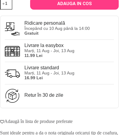
ADAUGA IN COS
Elastice
de
par
cu
Ridicare personală
funda
Începând cu 10 Aug până la 14:00
Born
Gratuit
from
the
Livrare la easybox
Stars
Marți, 11 Aug - Joi, 13 Aug
-
11.99 Lei
galbene
Livrare standard
Marți, 11 Aug - Joi, 13 Aug
16.99 Lei
Retur în 30 de zile
Adaugă în lista de produse preferate
Sunt ideale pentru a da o nota originala oricarui tip de coafura,