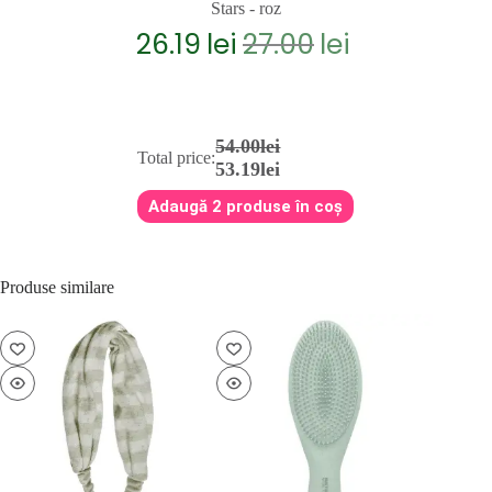
Stars - roz
26.19
lei
27.00
lei
Prețul
Prețul
inițial
curent
a
este:
fost:
26.19lei.
27.00lei.
54.00lei
Total price:
53.19lei
Adaugă 2 produse în coș
Produse similare