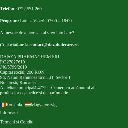
Telefon
:
0722 551 269
Program:
Luni – Vineri: 07:00 – 16:00
Ai nevoie de ajutor sau ai vreo intrebare?
Contactati-ne la
contact@dazahaircare.ro
DA&ZA PHARMACHEM SRL
RO27027610
J40/5799/2010
Capital social: 200 RON
Str. Naum Ramniceanu nr. 31, Sector 1
Bucuresti, Romania
Activitate principală 4775 – Comerț cu amănuntul al
produselor cosmetice și de parfumerie
România
Magyarország
Informatii
Termeni si Conditi