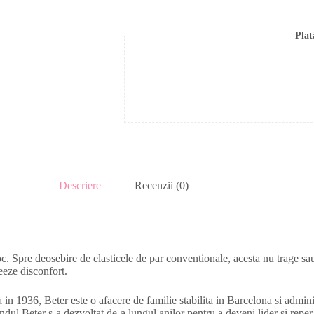
Plat
Descriere
Recenzii (0)
coc. Spre deosebire de elasticele de par conventionale, acesta nu trage s
reeze disconfort.
in 1936, Beter este o afacere de familie stabilita in Barcelona si adminis
ndul Beter s-a dezvoltat de-a lungul anilor pentru a deveni lider si reper 