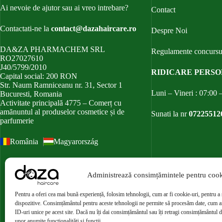
Ai nevoie de ajutor sau ai vreo intrebare?
Contact
Contactati-ne la
contact@dazahaircare.ro
Despre Noi
DA&ZA PHARMACHEM SRL
Regulamente concursu
RO27027610
J40/5799/2010
RIDICARE PERS
Capital social: 200 RON
Str. Naum Ramniceanu nr. 31, Sector 1
Luni – Vineri : 07:00 
Bucuresti, Romania
Activitate principală 4775 – Comerț cu
amănuntul al produselor cosmetice și de
Sunati la nr
07225512
parfumerie
România
Magyarország
Administrează consimțămintele pentru cook
Pentru a oferi cea mai bună experiență, folosim tehnologii, cum ar fi cookie-uri, pentru a 
dispozitive. Consimțământul pentru aceste tehnologii ne permite să procesăm date, cum a
ID-uri unice pe acest site. Dacă nu îți dai consimțământul sau îți retragi consimțământul 
unor anumite funcționalități și funcții.