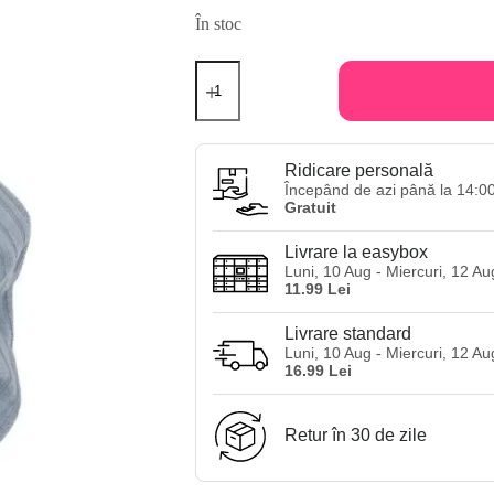
În stoc
Cantitate
Elastic
de
par
din
bumbac
Ridicare personală
Love
Începând de azi până la 14:0
at
Gratuit
First
Sight
Livrare la easybox
-
Luni, 10 Aug - Miercuri, 12 Au
albastru
11.99 Lei
Livrare standard
Luni, 10 Aug - Miercuri, 12 Au
16.99 Lei
Retur în 30 de zile