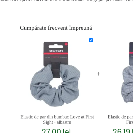
Cumpărate frecvent împreună
+
Elastic de par din bumbac Love at First
Elastic de p
Sight - albastru
Firs
27.00
lei
26.19