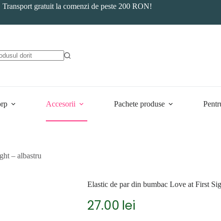
Transport gratuit la comenzi de peste 200 RON!
orp
Accesorii
Pachete produse
Pentr
ght – albastru
Elastic de par din bumbac Love at First Sig
27.00
lei