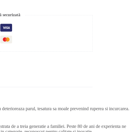
ă securizată
au deterioreaza parul, tesatura sa moale prevenind ruperea si incurcarea.
trata de a treia generatie a familiei. Peste 80 de ani de experienta ne
in categorie, recunoscut pentru calitate si inovatie.