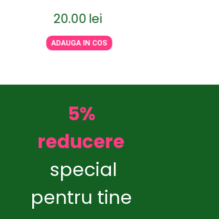
20.00
lei
20.00
ADAUGA IN COS
ADAUGA IN
5%
reducere
special
pentru tine