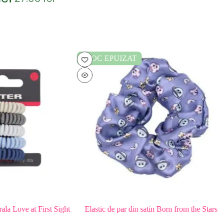
Prețul
Prețul
inițial
curent
a
este:
fost:
26.19lei.
27.00lei.
STOC EPUIZAT
ve at First Sight
Elastic de par din satin Born from the Stars
Pie