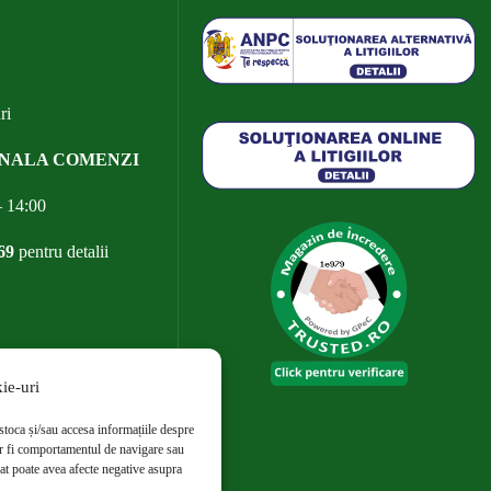
ri
ONALA COMENZI
– 14:00
69
pentru detalii
ie-uri
stoca și/sau accesa informațiile despre
r fi comportamentul de navigare sau
dat poate avea afecte negative asupra