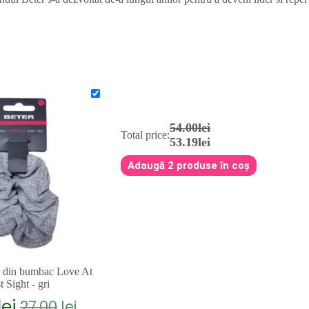
54.00lei
Total price:
53.19lei
Adaugă 2 produse în coș
ar din bumbac Love At
t Sight - gri
lei
27.00
lei