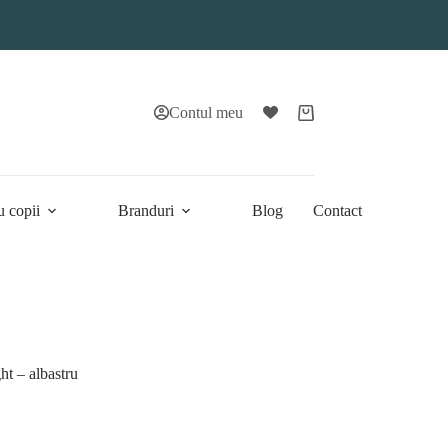
Contul meu
Coș
de
cumpărături
u copii
Branduri
Blog
Contact
ht – albastru