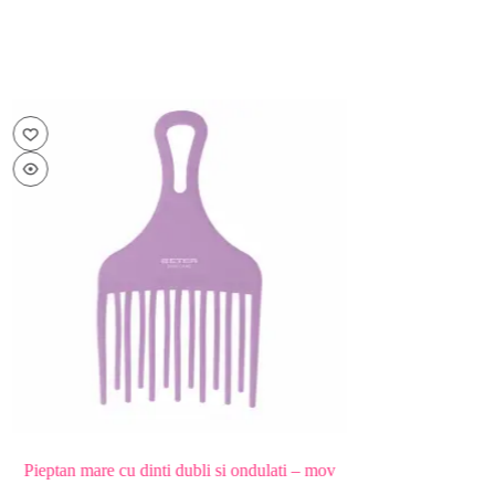
ptan mare cu dinti dubli si ondulati – mov
Pieptan descurcare usoara