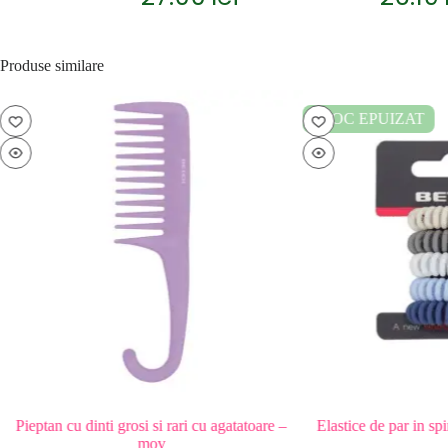
Produse similare
STOC EPUIZAT
tan cu dinti grosi si rari cu agatatoare –
Elastice de par in spirala Lo
mov