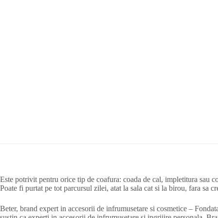
Este potrivit pentru orice tip de coafura: coada de cal, impletitura sau 
Poate fi purtat pe tot parcursul zilei, atat la sala cat si la birou, fara sa c
Beter, brand expert in accesorii de infrumusetare si cosmetice – Fondata 
sustin ca experti in accesorii de infrumusetare si ingrijire personala. Bra