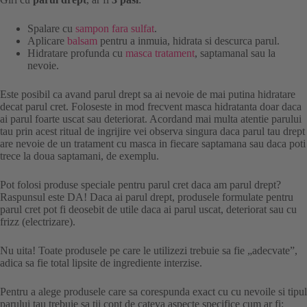
Spalare cu
sampon fara sulfat
.
Aplicare
balsam
pentru a inmuia, hidrata si descurca parul.
Hidratare profunda cu
masca tratament
, saptamanal sau la
nevoie.
Este posibil ca avand parul drept sa ai nevoie de mai putina hidratare
decat parul cret. Foloseste in mod frecvent masca hidratanta doar daca
ai parul foarte uscat sau deteriorat. Acordand mai multa atentie parului
tau prin acest ritual de ingrijire vei observa singura daca parul tau drept
are nevoie de un tratament cu masca in fiecare saptamana sau daca poti
trece la doua saptamani, de exemplu.
Pot folosi produse speciale pentru parul cret daca am parul drept?
Raspunsul este DA! Daca ai parul drept, produsele formulate pentru
parul cret pot fi deosebit de utile daca ai parul uscat, deteriorat sau cu
frizz (electrizare).
Nu uita! Toate produsele pe care le utilizezi trebuie sa fie „adecvate”,
adica sa fie total lipsite de ingrediente interzise.
Pentru a alege produsele care sa corespunda exact cu cu nevoile si tipul
parului tau trebuie sa tii cont de cateva aspecte specifice cum ar fi: