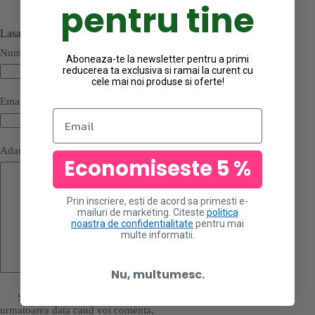
pentru tine
Lasa un Raspuns
Nume
*
Aboneaza-te la newsletter pentru a primi
reducerea ta exclusiva si ramai la curent cu
cele mai noi produse si oferte!
Email
*
Email
Adauga Comentariu
Economiseste 5 %
Prin inscriere, esti de acord sa primesti e-
mailuri de marketing. Citeste
politica
noastra de confidentialitate
pentru mai
multe informatii.
Nu, multumesc.
Salveaza-mi numele, email-ul, in acest browser pentru
urmatoarea data cand voi comenta.