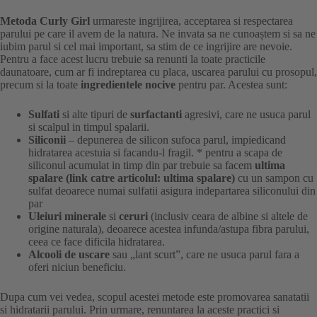
Metoda Curly Girl
urmareste ingrijirea, acceptarea si respectarea
parului pe care il avem de la natura. Ne invata sa ne cunoaștem si sa ne
iubim parul si cel mai important, sa stim de ce ingrijire are nevoie.
Pentru a face acest lucru trebuie sa renunti la toate practicile
daunatoare, cum ar fi indreptarea cu placa, uscarea parului cu prosopul,
precum si la toate
ingredientele nocive
pentru par. Acestea sunt:
Sulfati
si alte tipuri de
surfactanti
agresivi, care ne usuca parul
si scalpul in timpul spalarii.
Siliconii
– depunerea de silicon sufoca parul, impiedicand
hidratarea acestuia si facandu-l fragil. * pentru a scapa de
siliconul acumulat in timp din par trebuie sa facem
ultima
spalare (link catre articolul: ultima spalare)
cu un sampon cu
sulfat deoarece numai sulfatii asigura indepartarea siliconului din
par
Uleiuri minerale
si
ceruri
(inclusiv ceara de albine si altele de
origine naturala), deoarece acestea infunda/astupa fibra parului,
ceea ce face dificila hidratarea.
Alcooli de uscare
sau „lant scurt”, care ne usuca parul fara a
oferi niciun beneficiu.
Dupa cum vei vedea, scopul acestei metode este promovarea sanatatii
si hidratarii parului. Prin urmare, renuntarea la aceste practici si