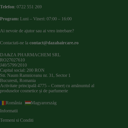
Telefon
:
0722 551 269
Program:
Luni – Vineri: 07:00 – 16:00
Ai nevoie de ajutor sau ai vreo intrebare?
Contactati-ne la
contact@dazahaircare.ro
DA&ZA PHARMACHEM SRL
RO27027610
J40/5799/2010
Capital social: 200 RON
Str. Naum Ramniceanu nr. 31, Sector 1
Bucuresti, Romania
Activitate principală 4775 – Comerț cu amănuntul al
produselor cosmetice și de parfumerie
România
Magyarország
Informatii
Termeni si Conditi