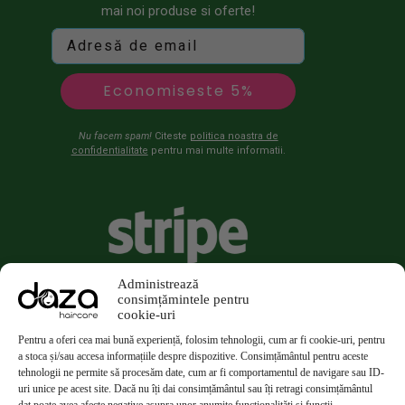
mai noi produse si oferte!
Economiseste 5%
Nu facem spam!
Citeste
politica noastra de
confidentialitate
pentru mai multe informatii.
Administrează
consimțămintele pentru
cookie-uri
Pentru a oferi cea mai bună experiență, folosim tehnologii, cum ar fi cookie-uri, pentru
a stoca și/sau accesa informațiile despre dispozitive. Consimțământul pentru aceste
tehnologii ne permite să procesăm date, cum ar fi comportamentul de navigare sau ID-
uri unice pe acest site. Dacă nu îți dai consimțământul sau îți retragi consimțământul