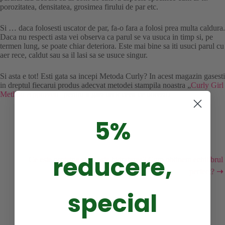
porozitatea, densitatea, grosimea firului de par etc.
Si … daca folosesti uscator de par, fa-o fara a folosi prea multa caldura.
Daca nu respecti asta vei observa ca parul se va usuca in timp si, pe
termen lung, se poate chiar deteriora. Este mai bine sa iti usuci parul cu
aer rece, caldut sau sa il lasi sa se usuce singur.
Si asta e tot! Esti gata sa incepi Metoda Curly? In acest magazin gasesti
in dreptul fiecarui produs adecvat metodei stampila noastra „
Curly Girl
Method Approved
” pentru a gasi usor ceea ce doresti!
5%
reducere,
Ce este proteina si ce este hidratarea? Cum obtinem echilibrul
perfect?
➝
special