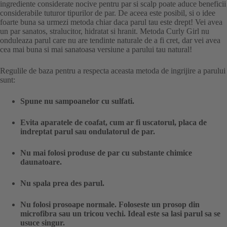
ingrediente considerate nocive pentru par si scalp poate aduce beneficii
considerabile tuturor tipurilor de par. De aceea este posibil, si o idee
foarte buna sa urmezi metoda chiar daca parul tau este drept! Vei avea
un par sanatos, stralucitor, hidratat si hranit. Metoda Curly Girl nu
onduleaza parul care nu are tendinte naturale de a fi cret, dar vei avea
cea mai buna si mai sanatoasa versiune a parului tau natural!
Regulile de baza pentru a respecta aceasta metoda de ingrijire a parului
sunt:
Spune nu sampoanelor cu sulfati.
Evita aparatele de coafat, cum ar fi uscatorul, placa de
indreptat parul sau ondulatorul de par.
Nu mai folosi produse de par cu substante chimice
daunatoare.
Nu spala prea des parul.
Nu folosi prosoape normale. Foloseste un prosop din
microfibra sau un tricou vechi. Ideal este sa lasi parul sa se
usuce singur.