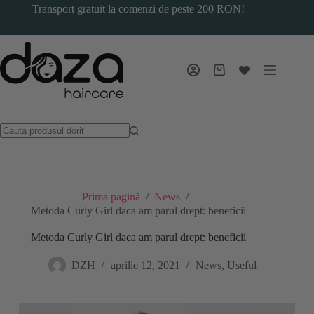
Sari
Transport gratuit la comenzi de peste 200 RON!
la
conținut
Coș
de
cumpărături
Prima pagină
/
News
/
Metoda Curly Girl daca am parul drept: beneficii
Metoda Curly Girl daca am parul drept: beneficii
DZH
aprilie 12, 2021
News
,
Useful