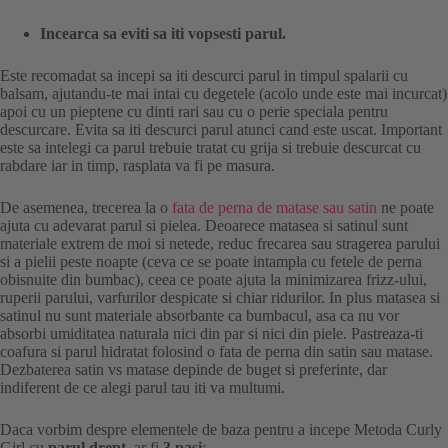
Incearca sa eviti sa iti vopsesti parul.
Este recomadat sa incepi sa iti descurci parul in timpul spalarii cu
balsam, ajutandu-te mai intai cu degetele (acolo unde este mai incurcat)
apoi cu un pieptene cu dinti rari sau cu o perie speciala pentru
descurcare. Evita sa iti descurci parul atunci cand este uscat. Important
este sa intelegi ca parul trebuie tratat cu grija si trebuie descurcat cu
rabdare iar in timp, rasplata va fi pe masura.
De asemenea, trecerea la o
fata de perna de matase sau satin
ne poate
ajuta cu adevarat parul si pielea. Deoarece matasea si satinul sunt
materiale extrem de moi si netede, reduc frecarea sau stragerea parului
si a pielii peste noapte (ceva ce se poate intampla cu fetele de perna
obisnuite din bumbac), ceea ce poate ajuta la minimizarea frizz-ului,
ruperii parului, varfurilor despicate si chiar ridurilor. In plus matasea si
satinul nu sunt materiale absorbante ca bumbacul, asa ca nu vor
absorbi umiditatea naturala nici din par si nici din piele. Pastreaza-ti
coafura si parul hidratat folosind o fata de perna din satin sau matase.
Dezbaterea satin vs matase depinde de buget si preferinte, dar
indiferent de ce alegi parul tau iti va multumi.
Daca vorbim despre elementele de baza pentru a incepe Metoda Curly
Girl cu
parul drept
, ar fi
3 pasi
: