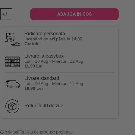
Cantitate
ADAUGA IN COS
Vopsea
nuantatoare
de
par
Ridicare personală
reparatoare
Începând de azi până la 14:00
Uberliss
Gratuit
Bond
Sustainer
Livrare la easybox
Purple
Luni, 10 Aug - Miercuri, 12 Aug
Iris
11.99 Lei
89
ml
-
Livrare standard
violet
Luni, 10 Aug - Miercuri, 12 Aug
16.99 Lei
Retur în 30 de zile
Adaugă în lista de produse preferate