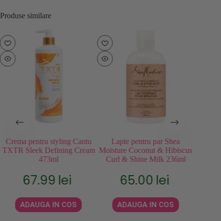
Produse similare
Crema pentru styling Cantu
Lapte pentru par Shea
Spray
TXTR Sleek Defining Cream
Moisture Coconut & Hibiscus
paru
473ml
Curl & Shine Milk 236ml
D
67.99
lei
65.00
lei
Eva
ADAUGA IN COS
ADAUGA IN COS
A