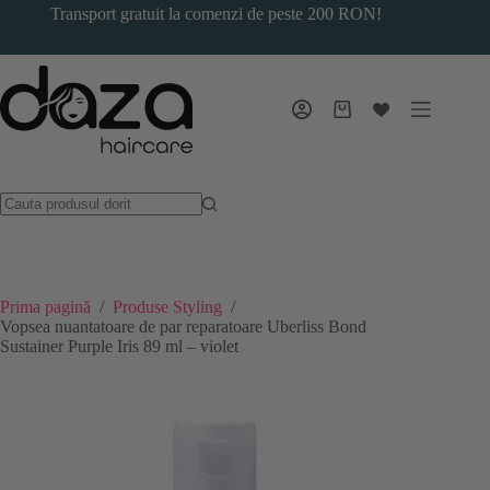
Sari
Transport gratuit la comenzi de peste 200 RON!
la
conținut
Coș
Vopsea nuantatoare de par reparatoare Uberliss Bond Sustainer Purple Iris 89 ml – violet
de
ADAUGA IN COS
99.00
lei
cumpărături
Prima pagină
/
Produse Styling
/
Vopsea nuantatoare de par reparatoare Uberliss Bond
Sustainer Purple Iris 89 ml – violet