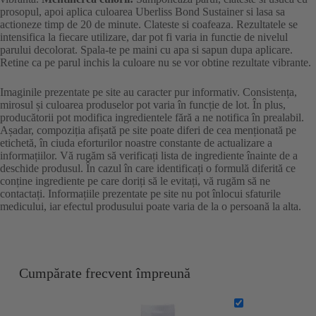
prosopul, apoi aplica culoarea Uberliss Bond Sustainer si lasa sa
actioneze timp de 20 de minute. Clateste si coafeaza. Rezultatele se
intensifica la fiecare utilizare, dar pot fi varia in functie de nivelul
parului decolorat. Spala-te pe maini cu apa si sapun dupa aplicare.
Retine ca pe parul inchis la culoare nu se vor obtine rezultate vibrante.
Imaginile prezentate pe site au caracter pur informativ. Consistența,
mirosul și culoarea produselor pot varia în funcție de lot. În plus,
producătorii pot modifica ingredientele fără a ne notifica în prealabil.
Așadar, compoziția afișată pe site poate diferi de cea menționată pe
etichetă, în ciuda eforturilor noastre constante de actualizare a
informațiilor. Vă rugăm să verificați lista de ingrediente înainte de a
deschide produsul. În cazul în care identificați o formulă diferită ce
conține ingrediente pe care doriți să le evitați, vă rugăm să ne
contactați. Informațiile prezentate pe site nu pot înlocui sfaturile
medicului, iar efectul produsului poate varia de la o persoană la alta.
Cumpărate frecvent împreună