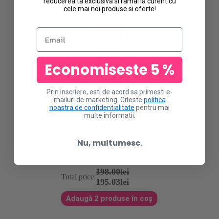
reducerea ta exclusiva si ramai la curent cu
cele mai noi produse si oferte!
Email
Economiseste 5 %
Prin inscriere, esti de acord sa primesti e-
Vopsea nuantatoare de par reparatoare
mailuri de marketing. Citeste
politica
Uberliss Bond Sustainer Red Flame 89
noastra de confidentialitate
pentru mai
ml - rosie
multe informatii.
96.03
lei
99.00
lei
Prețul
Prețul
inițial
curent
Nu, multumesc.
a
este:
fost:
96.03lei.
99.00lei.
198.00lei
Total price:
195.03lei
Adaugă 2 produse în coș