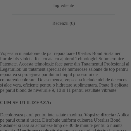
Ingrediente
Recenzii (0)
Vopseaua nuantatoare de par reparatoare Uberliss Bond Sustainer
Purple Iris violet a fost creata cu ajutorul Tehnologiei Submicronice
Patentate. Aceasta tehnologie face parte din Tratamentul Profesional al
Legaturilor, un tratament apreciat de numeroase saloane de top pentru
repararea si protejarea parului in timpul procesului de
colorare/decolorare. De asemenea, vopseaua include ulei de de cocos
si aloe vera, eficiente pentru o hidratare suplimentara. Poate fi aplicata
pe parul blond de nivelurile 9, 10 si 11 pentru rezultate vibrante.
CUM SE UTILIZEAZA:
Decoloreaza parul pentru intensitate maxima.
Vopsire directa:
Aplica
pe parul curat si uscat. Distribuie uniform culoarea Uberliss Bond
Sustainer si lasa sa actioneze timp de 30 de minute pentru o nuanta
vibranta.
Mentinerea culorii:
Samponeaza parul, clateste si usuca cu