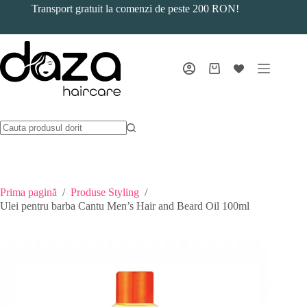
Sari
Transport gratuit la comenzi de peste 200 RON!
la
conținut
Coș
de
cumpărături
Prima pagină
/
Produse Styling
/
Ulei pentru barba Cantu Men’s Hair and Beard Oil 100ml