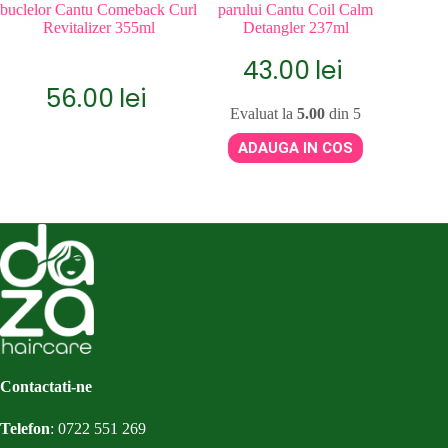
buclelor Cantu Comeback Curl
parului Cantu Coil Calm
Revitalizer 355ml
Detangler 237ml
43.00
lei
56.00
lei
Evaluat la
5.00
din 5
ADAUGA IN COS
Contactati-ne
Telefon
:
0722 551 269