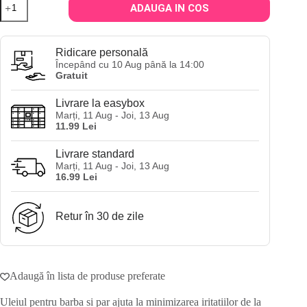
ADAUGA IN COS
Ulei
pentru
barba
Cantu
Ridicare personală
Men's
Începând cu 10 Aug până la 14:00
Hair
Gratuit
and
Beard
Livrare la easybox
Oil
Marți, 11 Aug - Joi, 13 Aug
100ml
11.99 Lei
Livrare standard
Marți, 11 Aug - Joi, 13 Aug
16.99 Lei
Retur în 30 de zile
Adaugă în lista de produse preferate
Uleiul pentru barba si par ajuta la minimizarea iritatiilor de la