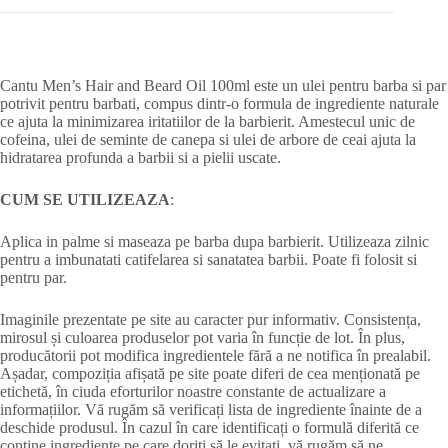
Cantu Men’s Hair and Beard Oil 100ml este un ulei pentru barba si par
potrivit pentru barbati, compus dintr-o formula de ingrediente naturale
ce ajuta la minimizarea iritatiilor de la barbierit. Amestecul unic de
cofeina, ulei de seminte de canepa si ulei de arbore de ceai ajuta la
hidratarea profunda a barbii si a pielii uscate.
CUM SE UTILIZEAZA
:
Aplica in palme si maseaza pe barba dupa barbierit. Utilizeaza zilnic
pentru a imbunatati catifelarea si sanatatea barbii. Poate fi folosit si
pentru par.
Imaginile prezentate pe site au caracter pur informativ. Consistența,
mirosul și culoarea produselor pot varia în funcție de lot. În plus,
producătorii pot modifica ingredientele fără a ne notifica în prealabil.
Așadar, compoziția afișată pe site poate diferi de cea menționată pe
etichetă, în ciuda eforturilor noastre constante de actualizare a
informațiilor. Vă rugăm să verificați lista de ingrediente înainte de a
deschide produsul. În cazul în care identificați o formulă diferită ce
conține ingrediente pe care doriți să le evitați, vă rugăm să ne