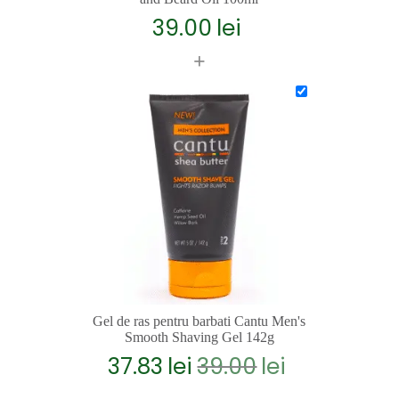
39.00
lei
+
Gel de ras pentru barbati Cantu Men's
Smooth Shaving Gel 142g
37.83
lei
39.00
lei
Prețul
Prețul
inițial
curent