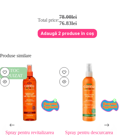
a
este:
fost:
37.83lei.
39.00lei.
78.00lei
Total price:
76.83lei
Adaugă 2 produse în coș
Produse similare
STOC
ST
EPUIZAT
EPUI
Spray pentru revitalizarea
Spray pentru descurcarea
Gel Cam