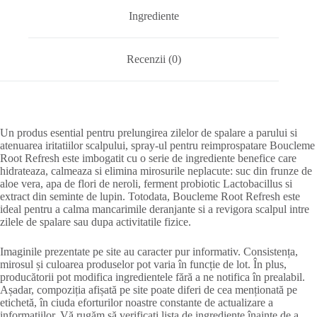
Ingrediente
Recenzii (0)
Un produs esential pentru prelungirea zilelor de spalare a parului si
atenuarea iritatiilor scalpului, spray-ul pentru reimprospatare Boucleme
Root Refresh este imbogatit cu o serie de ingrediente benefice care
hidrateaza, calmeaza si elimina mirosurile neplacute: suc din frunze de
aloe vera, apa de flori de neroli, ferment probiotic Lactobacillus si
extract din seminte de lupin. Totodata, Boucleme Root Refresh este
ideal pentru a calma mancarimile deranjante si a revigora scalpul intre
zilele de spalare sau dupa activitatile fizice.
Imaginile prezentate pe site au caracter pur informativ. Consistența,
mirosul și culoarea produselor pot varia în funcție de lot. În plus,
producătorii pot modifica ingredientele fără a ne notifica în prealabil.
Așadar, compoziția afișată pe site poate diferi de cea menționată pe
etichetă, în ciuda eforturilor noastre constante de actualizare a
informațiilor. Vă rugăm să verificați lista de ingrediente înainte de a