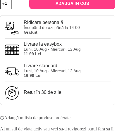
ADAUGA IN COS
Spray
pentru
reimprospatare
Boucleme
Ridicare personală
Root
Începând de azi până la 14:00
Refresh
Gratuit
200
ml
Livrare la easybox
Luni, 10 Aug - Miercuri, 12 Aug
11.99 Lei
Livrare standard
Luni, 10 Aug - Miercuri, 12 Aug
16.99 Lei
Retur în 30 de zile
Adaugă în lista de produse preferate
Ai un stil de viata activ sau vrei sa-ti revigorezi parul fara sa il