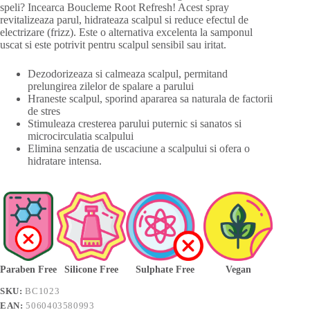
speli? Incearca Boucleme Root Refresh! Acest spray
revitalizeaza parul, hidrateaza scalpul si reduce efectul de
electrizare (frizz). Este o alternativa excelenta la samponul
uscat si este potrivit pentru scalpul sensibil sau iritat.
Dezodorizeaza si calmeaza scalpul, permitand
prelungirea zilelor de spalare a parului
Hraneste scalpul, sporind apararea sa naturala de factorii
de stres
Stimuleaza cresterea parului puternic si sanatos si
microcirculatia scalpului
Elimina senzatia de uscaciune a scalpului si ofera o
hidratare intensa.
Paraben Free
Silicone Free
Sulphate Free
Vegan
SKU:
BC1023
EAN:
5060403580993