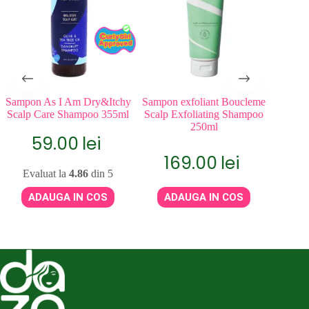
Sampon As I Am Dry&Itchy
Sampon exfoliant Boucleme
Sam
Scalp Care Shampoo 355ml
Scalp Exfoliating Shampoo
Manu
250ml
59.00
lei
169.00
lei
Evaluat la
4.86
din 5
Eva
ADAUGA IN COS
ADAUGA IN COS
A