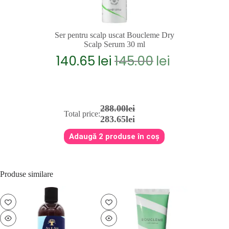
Ser pentru scalp uscat Boucleme Dry
Scalp Serum 30 ml
140.65
lei
145.00
lei
Prețul
Prețul
inițial
curent
a
este:
fost:
140.65lei.
145.00lei.
288.00lei
Total price:
283.65lei
Adaugă 2 produse în coș
Produse similare