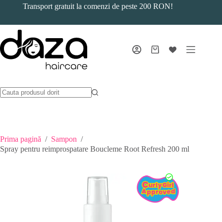
Sari
Transport gratuit la comenzi de peste 200 RON!
la
conținut
Coș
de
cumpărături
Prima pagină
/
Sampon
/
Spray pentru reimprospatare Boucleme Root Refresh 200 ml