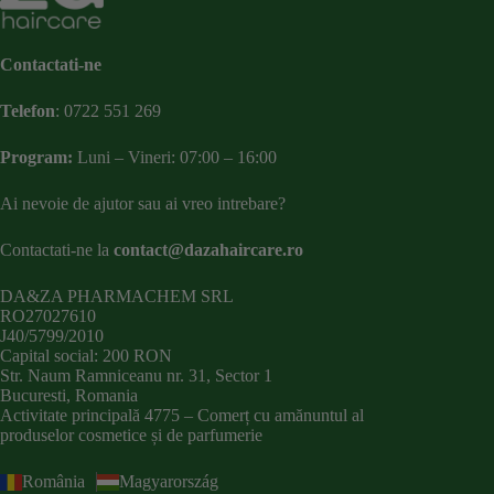
Contactati-ne
Telefon
:
0722 551 269
Program:
Luni – Vineri: 07:00 – 16:00
Ai nevoie de ajutor sau ai vreo intrebare?
Contactati-ne la
contact@dazahaircare.ro
DA&ZA PHARMACHEM SRL
RO27027610
J40/5799/2010
Capital social: 200 RON
Str. Naum Ramniceanu nr. 31, Sector 1
Bucuresti, Romania
Activitate principală 4775 – Comerț cu amănuntul al
produselor cosmetice și de parfumerie
România
Magyarország