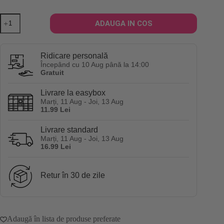
Cantitate
ADAUGA IN COS
Sampon
antimatreata
Yari
Calm
Ridicare personală
Scalp
Începând cu 10 Aug până la 14:00
Dry
Gratuit
&
Itchy
Livrare la easybox
Shampoo
Marți, 11 Aug - Joi, 13 Aug
360ml
11.99 Lei
Livrare standard
Marți, 11 Aug - Joi, 13 Aug
16.99 Lei
Retur în 30 de zile
Adaugă în lista de produse preferate