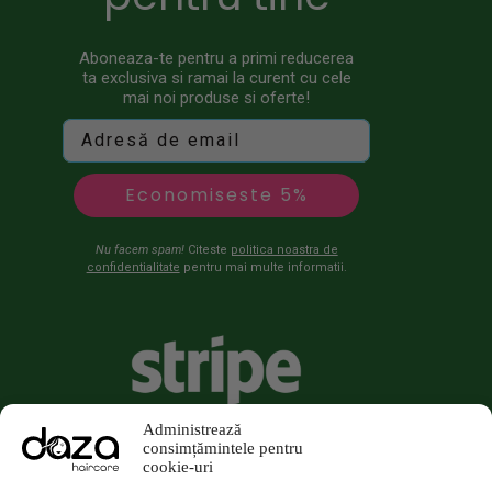
Aboneaza-te pentru a primi reducerea
ta exclusiva si ramai la curent cu cele
mai noi produse si oferte!
Economiseste 5%
Nu facem spam!
Citeste
politica noastra de
confidentialitate
pentru mai multe informatii.
Administrează
consimțămintele pentru
cookie-uri