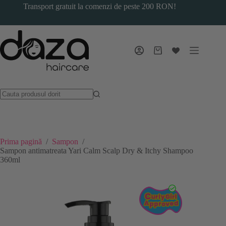
Sari
Transport gratuit la comenzi de peste 200 RON!
la
conținut
Coș
de
cumpărături
Prima pagină
/
Sampon
/
Sampon antimatreata Yari Calm Scalp Dry & Itchy Shampoo
360ml