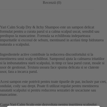
Recenzii (0)
Yari Calm Scalp Dry & Itchy Shampoo este un sampon delicat
formulat pentru a curata parul si a calma scalpul uscat, sensibil sau
predispus la mancarime. Formula sa echilibrata indeparteaza
impuritatile si excesul de sebum, mentinand in acelasi timp hidratarea
naturala a scalpului.
Ingredientele active contribuie la reducerea disconfortului si la
mentinerea unui scalp echilibrat. Samponul ajuta la calmarea iritatiilor
si la imbunatatirea starii scalpului, in timp ce lasa parul curat, moale si
usor de gestionat. Textura usoara face spuma delicata si se clateste
usor, fara a incarca parul.
Acest sampon este potrivit pentru toate tipurile de par, inclusiv par cret,
ondulat, coily sau drept. Poate fi utilizat regulat pentru mentinerea
sanatatii scalpului si pentru reducerea senzatiei de uscaciune sau
mancarime.
Gama Yari Calm Scalp este dezvoltata pentru ingrijirea scalpului