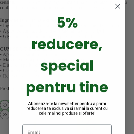
sensibil, iar acest sampon completeaza rutina prin curatare blanda si
confort. Parul ramane curat, hidratat si mai usor de stilizat.
5%
Ingrediente principale si beneficii:
• Ingrediente calmante – ajuta la reducerea senzatiei de mancarime
• Agenti de curatare delicati – curata fara a usca scalpul
• Glycerin – mentine hidratarea parului si scalpului
reducere,
CUM SE UTILIZEAZA:
• Aplicati pe parul bine umezit.
special
• Masati usor scalpul pana la formarea spumei.
• Distribuiti pe lungimi.
• Clatiti bine cu apa.
• Repetati daca este necesar.
pentru tine
Produse similare
Aboneaza-te la newsletter pentru a primi
STOC
reducerea ta exclusiva si ramai la curent cu
EPUIZAT
cele mai noi produse si oferte!
Email