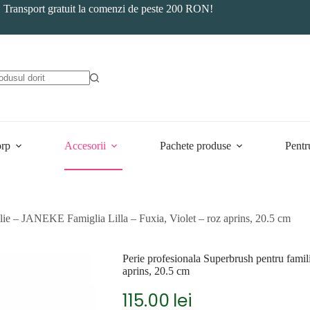
Transport gratuit la comenzi de peste 200 RON!
orp
Accesorii
Pachete produse
Pentr
lie – JANEKE Famiglia Lilla – Fuxia, Violet – roz aprins, 20.5 cm
Perie profesionala Superbrush pentru fami
aprins, 20.5 cm
115.00
lei