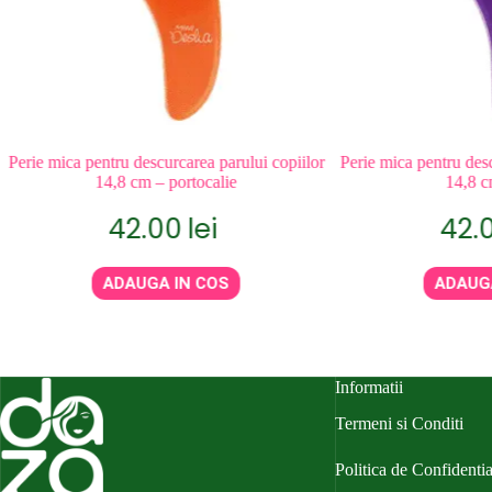
Perie mica pentru descurcarea parului copiilor
Perie mica pentru desc
14,8 cm – portocalie
14,8 
42.00
lei
42.
ADAUGA IN COS
ADAUG
Informatii
Termeni si Conditi
Politica de Confidentia