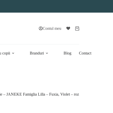
Contul meu
Coș
de
cumpărături
u copii
Branduri
Blog
Contact
lie – JANEKE Famiglia Lilla – Fuxia, Violet – roz