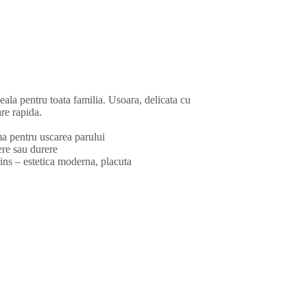
deala pentru toata familia. Usoara, delicata cu
are rapida.
a pentru uscarea parului
gere sau durere
rins – estetica moderna, placuta