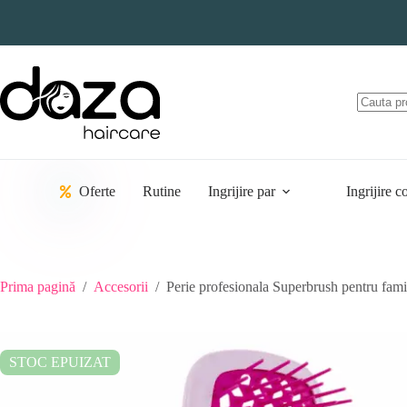
Sari
la
conținut
Oferte
Rutine
Ingrijire par
Ingrijire c
Prima pagină
/
Accesorii
/
Perie profesionala Superbrush pentru fami
STOC EPUIZAT