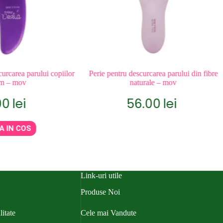
urcarea parului copiilor
Perie pentru descurcarea parului din fibre
cm – mov
naturale – mov
00
lei
56.00
lei
A IN COS
Link-uri utile
Produse Noi
litate
Cele mai Vandute