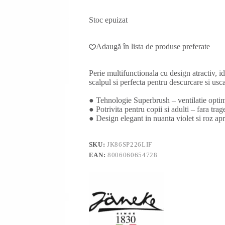
Stoc epuizat
Adaugă în lista de produse preferate
Perie multifunctionala cu design atractiv, i
scalpul si perfecta pentru descurcare si usc
● Tehnologie Superbrush – ventilatie optim
● Potrivita pentru copii si adulti – fara tra
● Design elegant in nuanta violet si roz ap
SKU:
JK86SP226LIF
EAN:
8006060654728