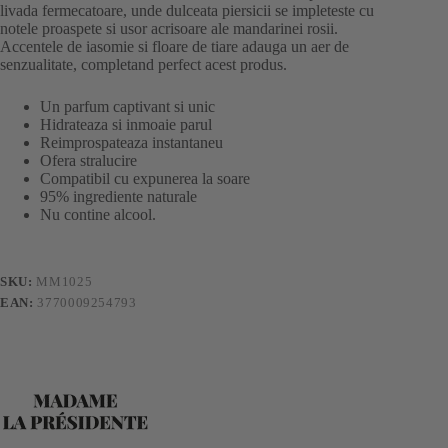
livada fermecatoare, unde dulceata piersicii se impleteste cu
notele proaspete si usor acrisoare ale mandarinei rosii.
Accentele de iasomie si floare de tiare adauga un aer de
senzualitate, completand perfect acest produs.
Un parfum captivant si unic
Hidrateaza si inmoaie parul
Reimprospateaza instantaneu
Ofera stralucire
Compatibil cu expunerea la soare
95% ingrediente naturale
Nu contine alcool.
SKU:
MM1025
EAN:
3770009254793