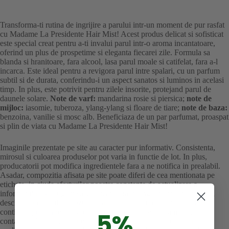
Transforma-ti rutina de ingrijire a parului intr-un moment de pur rasfat
cu Madame La Presidente Hair Mist! Acest produs delicat si sofisticat
este special creat pentru a-ti invalui parul intr-o aroma incantatoare,
oferind un plus de prospetime si eleganta fiecarei zile. Formula sa
blanda si hranitoare, fara alcool, lasa parul moale si catifelat, fara a-l
incarca. Este ideal pentru a revigora parul intre spalari, cu un parfum
subtil si de durata, conferindu-i un aspect sanatos si luminos in acelasi
timp. In plus, este potrivit pentru zilele insorite, protejand parul de
daunele solare.
Note de varf:
mandarina rosie si piersica;
note de
mijloc:
iasomie, tuberoza, ylang-ylang si floare de tiare;
note de baza:
benzoina, vanilie si mosc alb. Beneficiaza de un par parfumat, proaspat
si plin de viata cu Madame La Presidente Hair Mist!
Imaginile prezentate pe site au caracter pur informativ. Consistenta,
mirosul si culoarea produselor pot varia in functie de lot. In plus,
producatorii pot modifica ingredientele fara a ne notifica in prealabil.
Asadar, compozitia afisata pe site poate diferi de cea mentionata pe
eticheta, in ciuda eforturilor noastre constante de actualizare a
informatiilor. Va rugam sa verificati lista de ingrediente inainte de a
deschide produsul. In cazul in care identificati o formula diferita ce
contine ingrediente pe care doriti sa le evitati, va rugam sa ne
5%
contactati. Informatiile prezentate pe site nu pot inlocui sfaturile