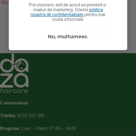
Moisturizing Detangler 237ml
Prin inscriere, esti de acord sa primesti e-
mailuri de marketing. Citeste
politica
72.00
lei
49.99
lei
noastra de confidentialitate
pentru mai
multe informatii.
A
ADAUGA IN COS
Nu, multumesc.
Contactati-ne
Telefon
:
0722 551 269
Program:
Luni – Vineri: 07:00 – 16:00