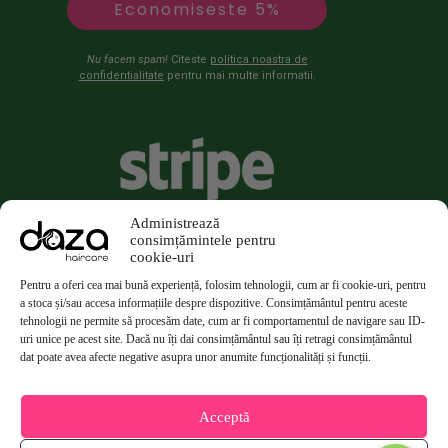
Economiseste 5%
Nu facem spam!
Citeste
politica noastra de
confidentialitate
pentru mai multe informatii.
Administrează
consimțămintele pentru
cookie-uri
Pentru a oferi cea mai bună experiență, folosim tehnologii, cum ar fi cookie-uri, pentru
a stoca și/sau accesa informațiile despre dispozitive. Consimțământul pentru aceste
tehnologii ne permite să procesăm date, cum ar fi comportamentul de navigare sau ID-
uri unice pe acest site. Dacă nu îți dai consimțământul sau îți retragi consimțământul
dat poate avea afecte negative asupra unor anumite funcționalități și funcții.
Acceptă