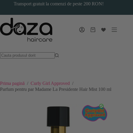
Sari
Transport gratuit la comenzi de peste 200 RON!
la
conținut
Coș
de
cumpărături
Prima pagină
/
Curly Girl Approved
/
Parfum pentru par Madame La Presidente Hair Mist 100 ml