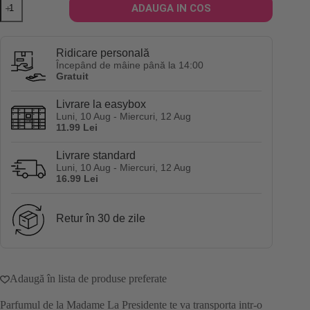
ADAUGA IN COS
Parfum
pentru
par
Madame
Ridicare personală
La
Începând de mâine până la 14:00
Presidente
Gratuit
Hair
Mist
Livrare la easybox
100
Luni, 10 Aug - Miercuri, 12 Aug
ml
11.99 Lei
Livrare standard
Luni, 10 Aug - Miercuri, 12 Aug
16.99 Lei
Retur în 30 de zile
Adaugă în lista de produse preferate
Parfumul de la Madame La Presidente te va transporta intr-o