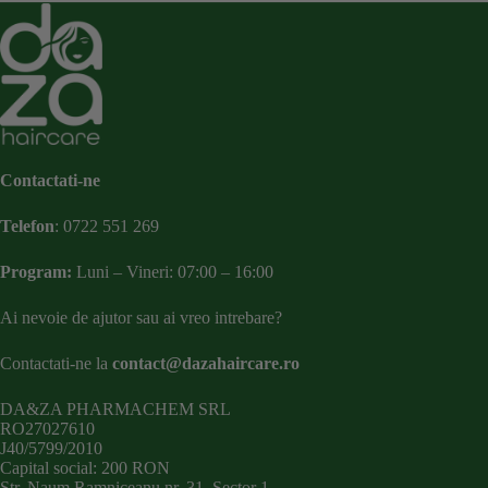
Contactati-ne
Telefon
:
0722 551 269
Program:
Luni – Vineri: 07:00 – 16:00
Ai nevoie de ajutor sau ai vreo intrebare?
Contactati-ne la
contact@dazahaircare.ro
DA&ZA PHARMACHEM SRL
RO27027610
J40/5799/2010
Capital social: 200 RON
Str. Naum Ramniceanu nr. 31, Sector 1