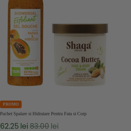
PROMO
Pachet Spalare si Hidratare Pentru Fata si Corp
62.25
lei
83.00
lei
Prețul
Prețul