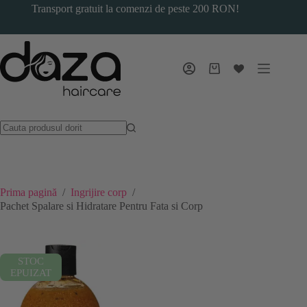
Sari
Transport gratuit la comenzi de peste 200 RON!
la
conținut
Coș
de
cumpărături
Prima pagină
/
Ingrijire corp
/
Pachet Spalare si Hidratare Pentru Fata si Corp
STOC
EPUIZAT