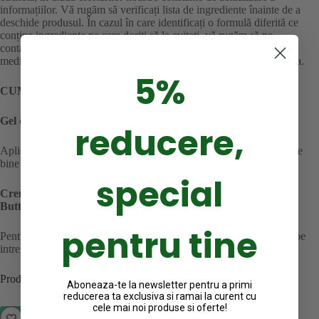
informațiilor. Vă rugăm să verificați lista de ingrediente înainte de a
deschide produsul. În cazul în care identificați o formulă diferită ce
conține ingrediente pe care doriți să le evitați, vă rugăm să ne
contactați. Informațiile prezentate pe site nu pot înlocui sfaturile
medicului, iar efectul produsului poate varia de la o persoană la alta.
5%
CUM SE UTILIZEAZA:
Gel de dus exfoliant Yari Papaya & Hibiscus 1000 ml:
reducere,
Aplica scrub-ul pe piele, masand cu miscari circulare. Apoi, clateste
bine cu apa.
special
Crema pentru corp si fata cu unt de cacao Shaqa Shah Cocoa
Butter Face & Body Cream 450 ml:
pentru tine
Pentru o ingrijire optima, maseaza o cantitate generoasa de crema pe
intregul corp si pe fata.
Produse similare
Aboneaza-te la newsletter pentru a primi
reducerea ta exclusiva si ramai la curent cu
cele mai noi produse si oferte!
- 25%