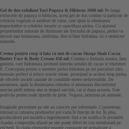
Gel de dus exfoliant Yari Papaya & Hibiscus 1000 ml:
Pe langa
extractele de papaya si hibiscus, acest gel de dus contine si particule de
celuloza vegetala si samburi de caise, care ajuta la eliminarea
impuritatilor si celulelor moarte ce opacifiaza pielea. Cu ajutorul
proprietatilor naturale de iluminare ale fructului de papaya, pielea va
deveni mai luminoasa, uniforma, fina si bine hidratata, cu o stralucire
naturala.
Crema pentru corp si fata cu unt de cacao Shaqa Shah Cocoa
Butter Face & Body Cream 450 ml:
Contine o formula usoara, fara
grasimi, care hidrateaza profund datorita untului de cacao si vitaminei
E. Conceputa pentru a mentine pielea hidratata pe tot parcursul zilei,
inmoaie perfect si reface zonele iritate, protejand in acelasi timp pielea
de efectele uscarii cauzate de conditiile meteo nefavorabile. De
asemenea, ajuta la diminuarea ridurilor si atenueaza disconfortul
asociat pielii intinse atat in timpul sarcinii, cat si dupa aceasta. Este
potrivita pentru toate tipurile de piele. Vegana, netestata pe animale.
Imaginile prezentate pe site au caracter pur informativ. Consistența,
mirosul și culoarea produselor pot varia în funcție de lot. În plus,
producătorii pot modifica ingredientele fără a ne notifica în prealabil.
Așadar, compoziția afișată pe site poate diferi de cea menționată pe
etichetă, în ciuda eforturilor noastre constante de actualizare a