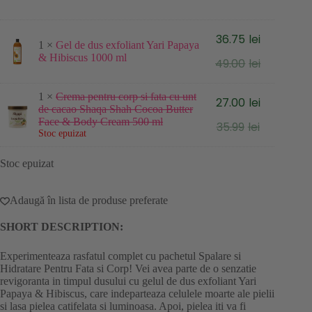
inițial
curent
a
este:
fost:
62.25lei.
36.75
lei
83.00lei.
1 ×
Gel de dus exfoliant Yari Papaya
Prețul
Prețul
& Hibiscus 1000 ml
49.00
lei
inițial
curent
a
este:
fost:
36.75lei.
1 ×
Crema pentru corp si fata cu unt
27.00
lei
49.00lei.
de cacao Shaqa Shah Cocoa Butter
Prețul
Prețul
Face & Body Cream 500 ml
35.99
lei
inițial
curent
Stoc epuizat
a
este:
fost:
27.00lei.
Stoc epuizat
35.99lei.
Adaugă în lista de produse preferate
SHORT DESCRIPTION:
Experimenteaza rasfatul complet cu pachetul Spalare si
Hidratare Pentru Fata si Corp! Vei avea parte de o senzatie
revigoranta in timpul dusului cu gelul de dus exfoliant Yari
Papaya & Hibiscus, care indeparteaza celulele moarte ale pielii
si lasa pielea catifelata si luminoasa. Apoi, pielea iti va fi