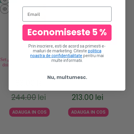
Email
Economiseste 5 %
Prin inscriere, esti de acord sa primesti e-
mailuri de marketing. Citeste
politica
noastra de confidentialitate
pentru mai
Set pentru ingrijirea corpului in
Kit de calatorie Boucleme Best
Pachet
multe informatii.
doi pasi Boucleme Bodycare
of Boucleme Set
Duo Set
Nu, multumesc.
183.00
lei
A
Prețul
Prețul
244.00
lei
213.00
lei
inițial
curent
a
este:
fost:
183.00lei.
ADAUGA IN COS
ADAUGA IN COS
244.00lei.