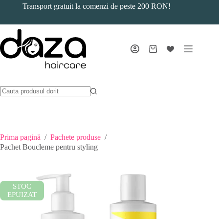
Sari
Transport gratuit la comenzi de peste 200 RON!
la
conținut
Coș
de
cumpărături
Prima pagină
/
Pachete produse
/
Pachet Boucleme pentru styling
STOC
EPUIZAT