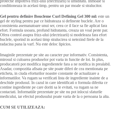
protectie impotriva frizz-ului (electrizarii) si umiditatii. Inmoaie si
conditioneaza in acelasi timp, pentru un par moale si stralucitor.
Gel pentru definire Boucleme Curl Defining Gel 300 ml:
este un
gel de styling pentru par ce hidrateaza si defineste buclele. Are o
consistenta asemanatoare unui ser, ceea ce il face sa fie aplicat fara
efort. Formula usoara, profund hidratanta, creaza un voal peste par.
Ofera control asupra frizz-ului (electrizarii) si modeleaza fara efort
buclele, sporind in acelasi timp stralucirea si netezind firele de la
radacina pana la varf. Nu este deloc lipicios.
Imaginile prezentate pe site au caracter pur informativ. Consistenta,
mirosul si culoarea produselor pot varia in functie de lot. In plus,
producatorii pot modifica ingredientele fara a ne notifica in prealabil.
Asadar, compozitia afisata pe site poate diferi de cea mentionata pe
eticheta, in ciuda eforturilor noastre constante de actualizare a
informatiilor. Va rugam sa verificati lista de ingrediente inainte de a
deschide produsul. In cazul in care identificati o formula diferita ce
contine ingrediente pe care doriti sa le evitati, va rugam sa ne
contactati. Informatiile prezentate pe site nu pot inlocui sfaturile
medicului, iar efectul produsului poate varia de la o persoana la alta.
CUM SE UTILIZEAZA: