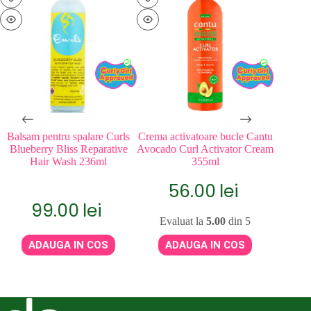
Balsam pentru spalare Curls
Crema activatoare bucle Cantu
Balsam 
Blueberry Bliss Reparative
Avocado Curl Activator Cream
Moist
Hair Wash 236ml
355ml
56.00
lei
99.00
lei
Evaluat la
5.00
din 5
A
ADAUGA IN COS
ADAUGA IN COS