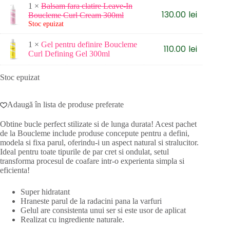
1 ×
Balsam fara clatire Leave-In
130.00
lei
Boucleme Curl Cream 300ml
Stoc epuizat
1 ×
Gel pentru definire Boucleme
110.00
lei
Curl Defining Gel 300ml
Stoc epuizat
Adaugă în lista de produse preferate
Obtine bucle perfect stilizate si de lunga durata! Acest pachet
de la Boucleme include produse concepute pentru a defini,
modela si fixa parul, oferindu-i un aspect natural si stralucitor.
Ideal pentru toate tipurile de par cret si ondulat, setul
transforma procesul de coafare intr-o experienta simpla si
eficienta!
Super hidratant
Hraneste parul de la radacini pana la varfuri
Gelul are consistenta unui ser si este usor de aplicat
Realizat cu ingrediente naturale.