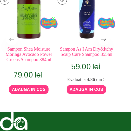
Sampon Shea Moisture
Sampon As I Am Dry&Itchy
Sampo
Moringa Avocado Power
Scalp Care Shampoo 355ml
Mois
Greens Shampoo 384ml
Carrot
59.00
lei
79.00
lei
Evaluat la
4.86
din 5
ADAUGA IN COS
ADAUGA IN COS
Eva