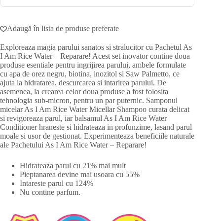
Adaugă în lista de produse preferate
Exploreaza magia parului sanatos si stralucitor cu Pachetul As
I Am Rice Water – Reparare! Acest set inovator contine doua
produse esentiale pentru ingrijirea parului, ambele formulate
cu apa de orez negru, biotina, inozitol si Saw Palmetto, ce
ajuta la hidratarea, descurcarea si intarirea parului. De
asemenea, la crearea celor doua produse a fost folosita
tehnologia sub-micron, pentru un par puternic. Samponul
micelar As I Am Rice Water Micellar Shampoo curata delicat
si revigoreaza parul, iar balsamul As I Am Rice Water
Conditioner hraneste si hidrateaza in profunzime, lasand parul
moale si usor de gestionat. Experimenteaza beneficiile naturale
ale Pachetului As I Am Rice Water – Reparare!
Hidrateaza parul cu 21% mai mult
Pieptanarea devine mai usoara cu 55%
Intareste parul cu 124%
Nu contine parfum.