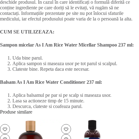
deschide produsul. În cazul în care identificați o formulă diferită ce
conține ingrediente pe care doriți să le evitați, vă rugăm să ne
contactați. Informațiile prezentate pe site nu pot înlocui sfaturile
medicului, iar efectul produsului poate varia de la o persoană la alta.
CUM SE UTILIZEAZA:
Sampon micelar As I Am Rice Water Micellar Shampoo 237 ml:
Uda bine parul.
Aplica sampon si maseaza usor pe tot parul si scalpul.
Clateste bine. Repeta daca este necesar.
Balsam As I Am Rice Water Conditioner 237 ml:
Aplica balsamul pe par si pe scalp si maseaza usor.
Lasa sa actioneze timp de 15 minute.
Descurca, clateste si coafeaza parul.
Produse similare
ST
EPUI