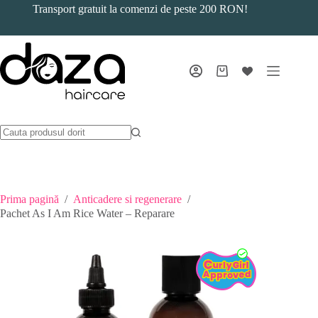
Sari
Transport gratuit la comenzi de peste 200 RON!
la
conținut
Coș
de
cumpărături
Prima pagină
/
Anticadere si regenerare
/
Pachet As I Am Rice Water – Reparare