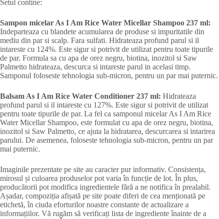
Setul contine:
Sampon micelar As I Am Rice Water Micellar Shampoo 237 ml:
Indeparteaza cu blandete acumularea de produse si impuritatile din
mediu din par si scalp. Fara sulfati. Hidrateaza profund parul si il
intareste cu 124%. Este sigur si potrivit de utilizat pentru toate tipurile
de par. Formula sa cu apa de orez negru, biotina, inozitol si Saw
Palmetto hidrateaza, descurca si intareste parul in acelasi timp.
Samponul foloseste tehnologia sub-micron, pentru un par mai puternic.
Balsam As I Am Rice Water Conditioner 237 ml:
Hidrateaza
profund parul si il intareste cu 127%. Este sigur si potrivit de utilizat
pentru toate tipurile de par. La fel ca samponul micelar As I Am Rice
Water Micellar Shampoo, este formulat cu apa de orez negru, biotina,
inozitol si Saw Palmetto, ce ajuta la hidratarea, descurcarea si intarirea
parului. De asemenea, foloseste tehnologia sub-micron, pentru un par
mai puternic.
Imaginile prezentate pe site au caracter pur informativ. Consistența,
mirosul și culoarea produselor pot varia în funcție de lot. În plus,
producătorii pot modifica ingredientele fără a ne notifica în prealabil.
Așadar, compoziția afișată pe site poate diferi de cea menționată pe
etichetă, în ciuda eforturilor noastre constante de actualizare a
informațiilor. Vă rugăm să verificați lista de ingrediente înainte de a