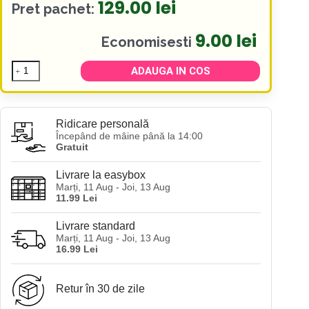
129.00
lei
Pret pachet:
9.00
lei
Economisesti
Cantitate
ADAUGA IN COS
Pachet
As
I
Am
Ridicare personală
Rice
Water
Începând de mâine până la 14:00
Gratuit
-
Reparare
Livrare la easybox
Marți, 11 Aug - Joi, 13 Aug
11.99 Lei
Livrare standard
Marți, 11 Aug - Joi, 13 Aug
16.99 Lei
Retur în 30 de zile