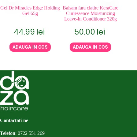
Gel Dr Miracles Edge Holding
Balsam fara clatire KeraCare
Balsam 
Gel 65g
Curlessence Moisturizing
Shea Mo
Leave-In Conditioner 320g
& 
Co
44.99
lei
50.00
lei
ADAUGA IN COS
ADAUGA IN COS
A
Contactati-ne
Telefon
:
0722 551 269