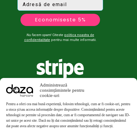
Economiseste 5%
Nu facem spam!
Citeste
politica noastra de
confidentialitate
pentru mai multe informatii.
Administrează
consimțămintele pentru
cookie-uri
Pentru a oferi cea mai bună experiență, folosim tehnologii, cum ar fi cookie-uri, pentru
a stoca și/sau accesa informațiile despre dispozitive. Consimțământul pentru aceste
tehnologii ne permite să procesăm date, cum ar fi comportamentul de navigare sau ID-
uri unice pe acest site. Dacă nu îți dai consimțământul sau îți retragi consimțământul
dat poate avea afecte negative asupra unor anumite funcționalități și funcții.