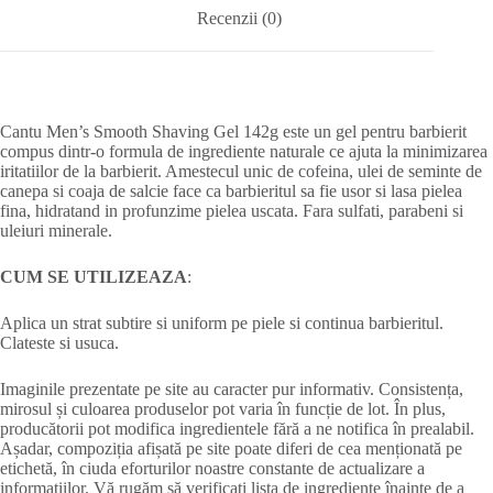
Recenzii (0)
Cantu Men’s Smooth Shaving Gel 142g este un gel pentru barbierit
compus dintr-o formula de ingrediente naturale ce ajuta la minimizarea
iritatiilor de la barbierit. Amestecul unic de cofeina, ulei de seminte de
canepa si coaja de salcie face ca barbieritul sa fie usor si lasa pielea
fina, hidratand in profunzime pielea uscata. Fara sulfati, parabeni si
uleiuri minerale.
CUM SE UTILIZEAZA
:
Aplica un strat subtire si uniform pe piele si continua barbieritul.
Clateste si usuca.
Imaginile prezentate pe site au caracter pur informativ. Consistența,
mirosul și culoarea produselor pot varia în funcție de lot. În plus,
producătorii pot modifica ingredientele fără a ne notifica în prealabil.
Așadar, compoziția afișată pe site poate diferi de cea menționată pe
etichetă, în ciuda eforturilor noastre constante de actualizare a
informațiilor. Vă rugăm să verificați lista de ingrediente înainte de a