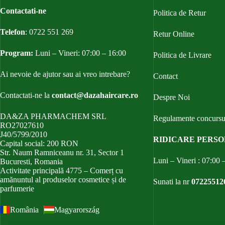
Contactati-ne
Politica de Retur
Telefon
:
0722 551 269
Retur Online
Program:
Luni – Vineri: 07:00 – 16:00
Politica de Livrare
Ai nevoie de ajutor sau ai vreo intrebare?
Contact
Contactati-ne la
contact@dazahaircare.ro
Despre Noi
DA&ZA PHARMACHEM SRL
Regulamente concursu
RO27027610
J40/5799/2010
RIDICARE PERS
Capital social: 200 RON
Str. Naum Ramniceanu nr. 31, Sector 1
Luni – Vineri : 07:00 
Bucuresti, Romania
Activitate principală 4775 – Comerț cu
amănuntul al produselor cosmetice și de
Sunati la nr
07225512
parfumerie
România
Magyarország