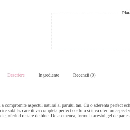
Plat
Descriere
Ingrediente
Recenzii (0)
a a compromite aspectul natural al parului tau. Cu o aderenta perfect echil
lucire subtila, care iti va completa perfect coafura si ii va oferi un aspec
iele, oferind o stare de bine. De asemenea, formula acestui gel de par este 