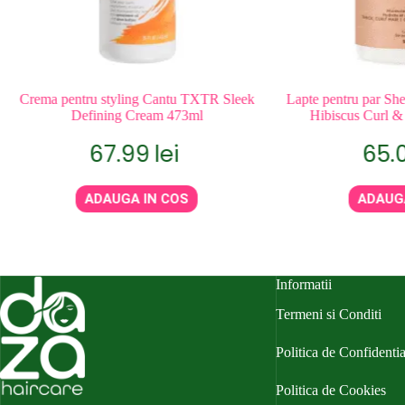
Crema pentru styling Cantu TXTR Sleek
Lapte pentru par Sh
Defining Cream 473ml
Hibiscus Curl &
67.99
lei
65.
ADAUGA IN COS
ADAUG
Informatii
Termeni si Conditi
Politica de Confidentia
Politica de Cookies