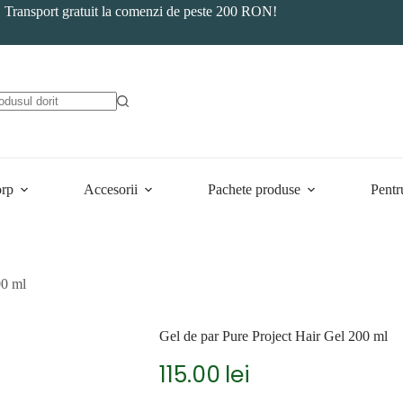
Transport gratuit la comenzi de peste 200 RON!
orp
Accesorii
Pachete produse
Pentr
00 ml
Gel de par Pure Project Hair Gel 200 ml
115.00
lei