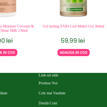
ea Moisture Coconut &
Gel styling YARI Curl Maker Gel 384ml
 Shine Milk 236ml
00
lei
59.99
lei
A IN COS
ADAUGA IN COS
Link-uri utile
Produse Noi
litate
Cele mai Vandute
Detalii Cont