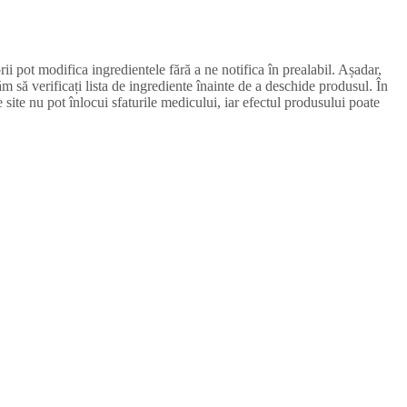
ii pot modifica ingredientele fără a ne notifica în prealabil. Așadar,
ăm să verificați lista de ingrediente înainte de a deschide produsul. În
e site nu pot înlocui sfaturile medicului, iar efectul produsului poate