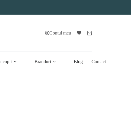
Contul meu
Coș
de
cumpărături
u copii
Branduri
Blog
Contact