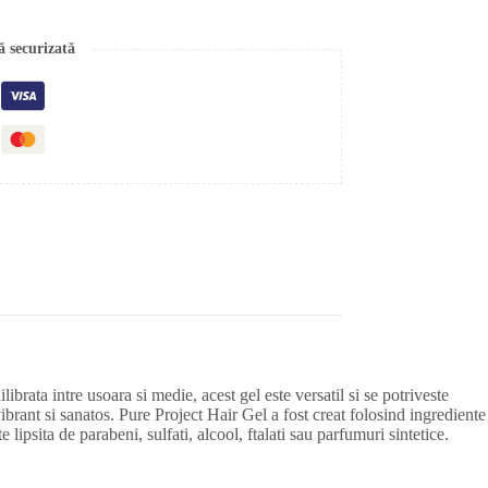
ă securizată
ibrata intre usoara si medie, acest gel este versatil si se potriveste
t vibrant si sanatos. Pure Project Hair Gel a fost creat folosind ingrediente
lipsita de parabeni, sulfati, alcool, ftalati sau parfumuri sintetice.