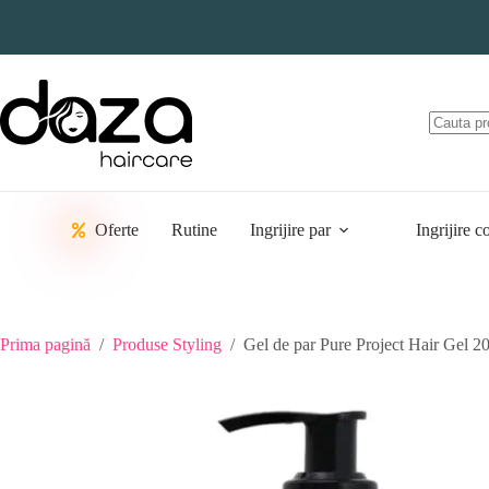
Sari
la
conținut
Oferte
Rutine
Ingrijire par
Ingrijire c
Prima pagină
/
Produse Styling
/
Gel de par Pure Project Hair Gel 2