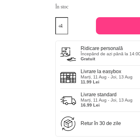
În stoc
Cantitate
Gel
de
par
Pure
Project
Ridicare personală
Hair
Începând de azi până la 14:0
Gel
Gratuit
200
ml
Livrare la easybox
Marți, 11 Aug - Joi, 13 Aug
11.99 Lei
Livrare standard
Marți, 11 Aug - Joi, 13 Aug
16.99 Lei
Retur în 30 de zile