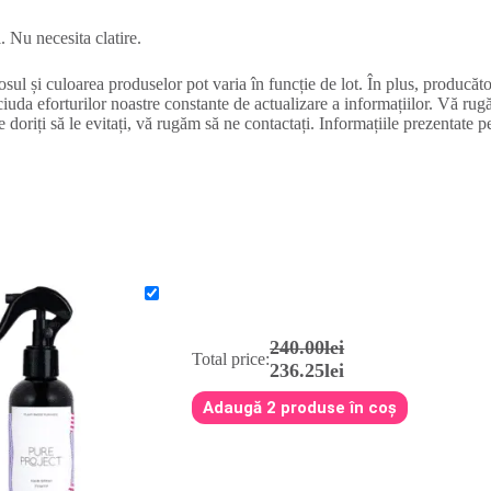
l. Nu necesita clatire.
sul și culoarea produselor pot varia în funcție de lot. În plus, producător
ciuda eforturilor noastre constante de actualizare a informațiilor. Vă rug
e doriți să le evitați, vă rugăm să ne contactați. Informațiile prezentate p
240.00lei
Total price:
236.25lei
Adaugă 2 produse în coș