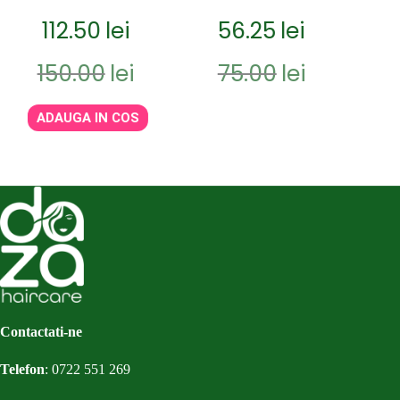
112.50
lei
56.25
lei
Prețul
Prețul
Prețul
Prețul
150.00
lei
75.00
lei
inițial
curent
inițial
curent
a
este:
a
este:
fost:
112.50lei.
fost:
56.25lei.
ADAUGA IN COS
150.00lei.
75.00lei.
Contactati-ne
Telefon
:
0722 551 269