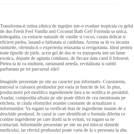
Transforma-ti rutina zilnica de ingrijire intr-o evadare tropicala cu gelul
de dus Fresh Feel Vanilla and Coconut Bath Gel! Formula sa unica,
imbogatita, cu extracte naturale de vanilie si cocos, curata delicat si
eficient pielea, lasand-o hidratata si catifelata. Aroma sa iti va incanta
simturile, oferindu-ti o experienta relaxanta si revigoranta. Ideal pentru
toate tipurile de piele, acest gel de dus te va transporta intr-un lume
exotica, departe de agitatia cotidiana, de fiecare data cand il folosesti.
Pielea ta iti va multumi, ramanand neteda, revitalizata si subtil
parfumata pe tot parcursul zilei!
Imaginile prezentate pe site au caracter pur informativ. Consistenta,
mirosul si culoarea produselor pot varia in functie de lot. In plus,
producatorii pot modifica ingredientele fara a ne notifica in prealabil.
Asadar, compozitia afisata pe site poate diferi de cea mentionata pe
eticheta, in ciuda eforturilor noastre constante de actualizare a
informatiilor. Va rugam sa verificati lista de ingrediente inainte de a
deschide produsul. In cazul in care identificati o formula diferita ce
contine ingrediente pe care doriti sa le evitati, va rugam sa ne
contactati. Informatiile prezentate pe site nu pot inlocui sfaturile
medicului, iar efectul produsului poate varia de la o persoana la alta.