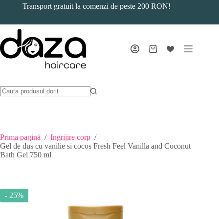
Sari
Transport gratuit la comenzi de peste 200 RON!
la
conținut
Coș
de
cumpărături
Prima pagină
/
Ingrijire corp
/
Gel de dus cu vanilie si cocos Fresh Feel Vanilla and Coconut
Bath Gel 750 ml
- 25%