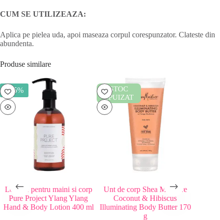
CUM SE UTILIZEAZA:
Aplica pe pielea uda, apoi maseaza corpul corespunzator. Clateste din
abundenta.
Produse similare
STOC
ST
- 25%
EPUIZAT
EPUI
Lotiune pentru maini si corp
Unt de corp Shea Moisture
Gel d
Pure Project Ylang Ylang
Coconut & Hibiscus
Papaya
Hand & Body Lotion 400 ml
Illuminating Body Butter 170
g