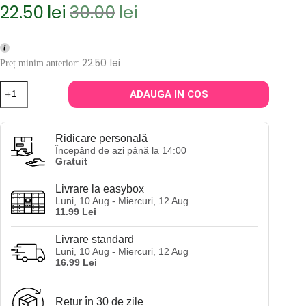
22.50
lei
30.00
lei
Prețul
Prețul
inițial
curent
a
este:
fost:
22.50lei.
22.50
lei
Preț minim anterior:
30.00lei.
Cantitate
ADAUGA IN COS
Gel
de
dus
cu
Ridicare personală
vanilie
Începând de azi până la 14:00
si
Gratuit
cocos
Fresh
Livrare la easybox
Feel
Luni, 10 Aug - Miercuri, 12 Aug
Vanilla
11.99 Lei
and
Coconut
Bath
Livrare standard
Gel
Luni, 10 Aug - Miercuri, 12 Aug
750
16.99 Lei
ml
Retur în 30 de zile