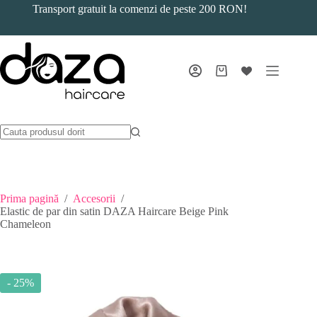
Sari
Transport gratuit la comenzi de peste 200 RON!
la
conținut
Coș
de
cumpărături
Prima pagină
/
Accesorii
/
Elastic de par din satin DAZA Haircare Beige Pink
Chameleon
- 25%