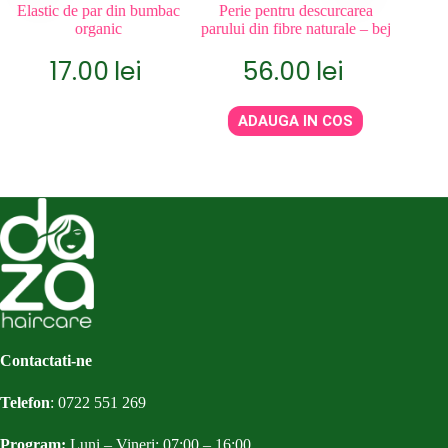
Elastic de par din bumbac
Perie pentru descurcarea
Pieptan 
organic
parului din fibre naturale – bej
ag
17.00
lei
56.00
lei
ADAUGA IN COS
A
Contactati-ne
Telefon
:
0722 551 269
Program:
Luni – Vineri: 07:00 – 16:00