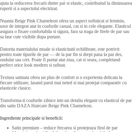
ajuta la reducerea frecarii dintre par si elastic, contribuind la diminuarea
ruperii si a aspectului electrizat.
Nuanta Beige Pink Chameleon ofera un aspect sofisticat si feminin,
usor de integrat atat in coafurile casual, cat si in cele elegante. Elasticul
asigura o fixare confortabila si sigura, fara sa traga de firele de par sau
sa lase cute vizibile dupa purtare.
Datorita materialului moale si elasticitatii echilibrate, este potrivit
pentru toate tipurile de par — de la par fin si drept pana la par des,
ondulat sau cret. Poate fi purtat atat ziua, cat si seara, completand
perfect orice look modern si rafinat.
Textura satinata ofera un plus de confort si o experienta delicata la
fiecare utilizare, lasand parul mai neted si mai protejat comparativ cu
elasticele clasice.
Transforma-ti coafurile zilnice intr-un detaliu elegant cu elasticul de par
din satin DAZA Haircare Beige Pink Chameleon.
Ingrediente principale si beneficii:
Satin premium – reduce frecarea si protejeaza firul de par