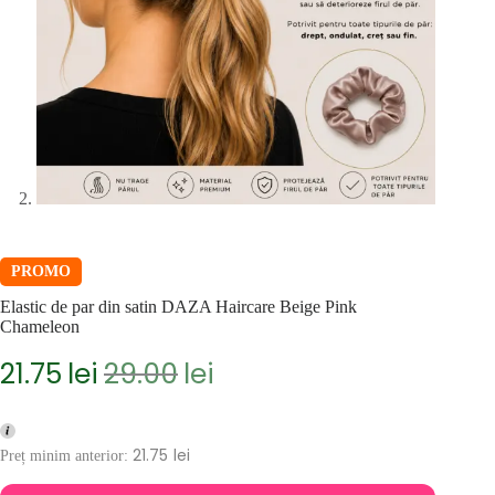
PROMO
Elastic de par din satin DAZA Haircare Beige Pink
Chameleon
21.75
lei
29.00
lei
Prețul
Prețul
inițial
curent
a
este:
fost:
21.75lei.
21.75
lei
Preț minim anterior:
29.00lei.