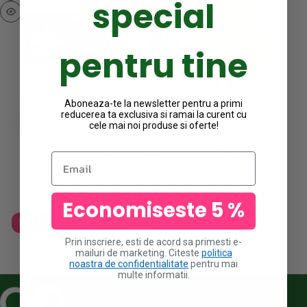
special
pentru tine
Aboneaza-te la newsletter pentru a primi
reducerea ta exclusiva si ramai la curent cu
cele mai noi produse si oferte!
Card Cadou Digital
Boneta din satin reversibila
DAZA Haircare Double Face
100.00
lei
Lemon Yellow – Turquoise
Email
–
Interval
500.00
lei
99.00
lei
de
prețuri:
Economiseste 5 %
100.00lei
Acest
SELECTEAZA SUMA
ADAUGA IN COS
până
produs
la
Prin inscriere, esti de acord sa primesti e-
are
500.00lei
mailuri de marketing. Citeste
politica
mai
noastra de confidentialitate
pentru mai
multe
multe informatii.
variații.
Opțiunile
pot