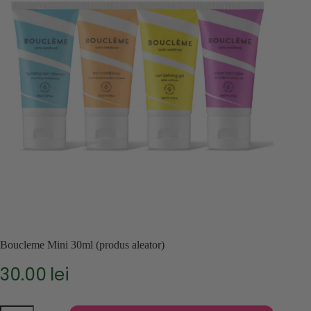
Boucleme Mini 30ml (produs aleator)
30.00
lei
Cantitate