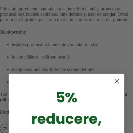
Folosind ingrediente naturale, cu acțiune hidratantă și protectoare,
produsul lasă buclele catifelate, bine definite și ușor de aranjat. Oferă
părului tău îngrijirea pe care o merită într-un format mic, dar puternic.
Ideal pentru:
testarea produsului înainte de varianta full-size
luat în călătorii, sală sau geantă
menținerea buclelor hidratate și bine definite
cadou special în cadrul ofertelor promoționale
5%
Transformă fiecare zi într-o zi bună pentru bucle cu
Bouclème Mini
(30 ml)
.
reducere,
Produse similare