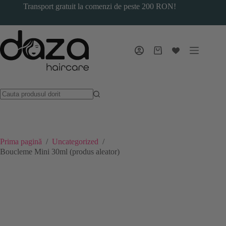
Sari
Transport gratuit la comenzi de peste 200 RON!
la
conținut
Coș
de
cumpărături
Prima pagină
/
Uncategorized
/
Boucleme Mini 30ml (produs aleator)