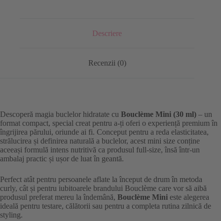
Descriere
Recenzii (0)
Descoperă magia buclelor hidratate cu
Bouclème Mini (30 ml)
– un
format compact, special creat pentru a-ți oferi o experiență premium în
îngrijirea părului, oriunde ai fi. Conceput pentru a reda elasticitatea,
strălucirea și definirea naturală a buclelor, acest mini size conține
aceeași formulă intens nutritivă ca produsul full-size, însă într-un
ambalaj practic și ușor de luat în geantă.
Perfect atât pentru persoanele aflate la început de drum în metoda
curly, cât și pentru iubitoarele brandului Bouclème care vor să aibă
produsul preferat mereu la îndemână,
Bouclème Mini
este alegerea
ideală pentru testare, călătorii sau pentru a completa rutina zilnică de
styling.