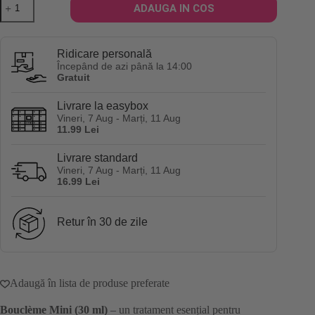
ADAUGA IN COS
Boucleme
Mini
30ml
(produs
Ridicare personală
aleator)
Începând de azi până la 14:00
Gratuit
Livrare la easybox
Vineri, 7 Aug - Marți, 11 Aug
11.99 Lei
Livrare standard
Vineri, 7 Aug - Marți, 11 Aug
16.99 Lei
Retur în 30 de zile
Adaugă în lista de produse preferate
Bouclème Mini (30 ml)
– un tratament esențial pentru