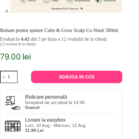
Balsam pentru spalare Calm & Grow Scalp Co-Wash 500ml
Evaluat la
4.42
din 5 pe baza a
12
evaluări de la clienți
(
12
recenzii de la clienți)
79.00
lei
Cantitate
ADAUGA IN COS
Balsam
pentru
spalare
Calm
Ridicare personală
&
Începând de azi până la 14:00
Grow
Gratuit
Scalp
Co-
Livrare la easybox
Wash
Luni, 10 Aug - Miercuri, 12 Aug
500ml
11.99 Lei