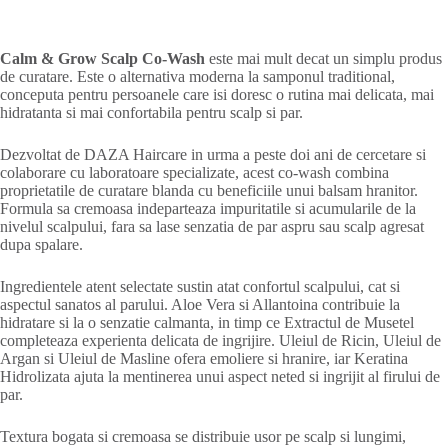
Calm & Grow Scalp Co-Wash
este mai mult decat un simplu produs
de curatare. Este o alternativa moderna la samponul traditional,
conceputa pentru persoanele care isi doresc o rutina mai delicata, mai
hidratanta si mai confortabila pentru scalp si par.
Dezvoltat de DAZA Haircare in urma a peste doi ani de cercetare si
colaborare cu laboratoare specializate, acest co-wash combina
proprietatile de curatare blanda cu beneficiile unui balsam hranitor.
Formula sa cremoasa indeparteaza impuritatile si acumularile de la
nivelul scalpului, fara sa lase senzatia de par aspru sau scalp agresat
dupa spalare.
Ingredientele atent selectate sustin atat confortul scalpului, cat si
aspectul sanatos al parului. Aloe Vera si Allantoina contribuie la
hidratare si la o senzatie calmanta, in timp ce Extractul de Musetel
completeaza experienta delicata de ingrijire. Uleiul de Ricin, Uleiul de
Argan si Uleiul de Masline ofera emoliere si hranire, iar Keratina
Hidrolizata ajuta la mentinerea unui aspect neted si ingrijit al firului de
par.
Textura bogata si cremoasa se distribuie usor pe scalp si lungimi,