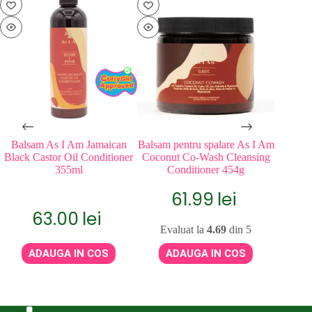
Balsam As I Am Jamaican
Balsam pentru spalare As I Am
Balsam f
Black Castor Oil Conditioner
Coconut Co-Wash Cleansing
Butter 
355ml
Conditioner 454g
Re
61.99
lei
63.00
lei
Evaluat la
4.69
din 5
Eva
ADAUGA IN COS
ADAUGA IN COS
A