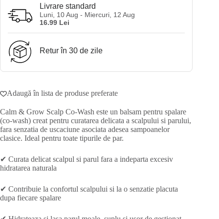
Livrare standard
Luni, 10 Aug - Miercuri, 12 Aug
16.99 Lei
Retur în 30 de zile
Adaugă în lista de produse preferate
Calm & Grow Scalp Co-Wash este un balsam pentru spalare
(co-wash) creat pentru curatarea delicata a scalpului si parului,
fara senzatia de uscaciune asociata adesea sampoanelor
clasice. Ideal pentru toate tipurile de par.
✔ Curata delicat scalpul si parul fara a indeparta excesiv
hidratarea naturala
✔ Contribuie la confortul scalpului si la o senzatie placuta
dupa fiecare spalare
✔ Hidrateaza si lasa parul moale, suplu si usor de gestionat