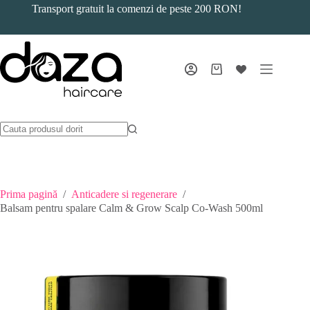
Sari
Transport gratuit la comenzi de peste 200 RON!
la
conținut
Coș
de
cumpărături
Prima pagină
/
Anticadere si regenerare
/
Balsam pentru spalare Calm & Grow Scalp Co-Wash 500ml