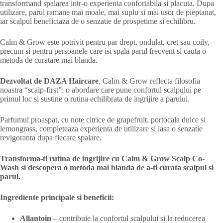
transformand spalarea intr-o experienta confortabila si placuta. Dupa
utilizare, parul ramane mai moale, mai suplu si mai usor de pieptanat,
iar scalpul beneficiaza de o senzatie de prospetime si echilibru.
Calm & Grow este potrivit pentru par drept, ondulat, cret sau coily,
precum si pentru persoanele care isi spala parul frecvent si cauta o
metoda de curatare mai blanda.
Dezvoltat de DAZA Haircare
, Calm & Grow reflecta filosofia
noastra “scalp-first”: o abordare care pune confortul scalpului pe
primul loc si sustine o rutina echilibrata de ingrijire a parului.
Parfumul proaspat, cu note citrice de grapefruit, portocala dulce si
lemongrass, completeaza experienta de utilizare si lasa o senzatie
revigoranta dupa fiecare spalare.
Transforma-ti rutina de ingrijire cu Calm & Grow Scalp Co-
Wash si descopera o metoda mai blanda de a-ti curata scalpul si
parul.
Ingrediente principale si beneficii:
Allantoin
– contribuie la confortul scalpului si la reducerea