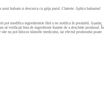
a unui balsam si descurca cu grija parul. Clateste. Aplica balsamul
ii pot modifica ingredientele fără a ne notifica în prealabil. Așadar,
ăm să verificați lista de ingrediente înainte de a deschide produsul. În
e site nu pot înlocui sfaturile medicului, iar efectul produsului poate