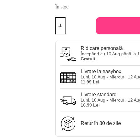
În stoc
Cantitate
Balsam
fara
clatire
TGIN
Green
Ridicare personală
Tea
Începând cu 10 Aug până la 1
Super
Gratuit
Moist
Leave-
Livrare la easybox
In
Luni, 10 Aug - Miercuri, 12 Au
Conditioner
11.99 Lei
946
ml
Livrare standard
Luni, 10 Aug - Miercuri, 12 Au
16.99 Lei
Retur în 30 de zile