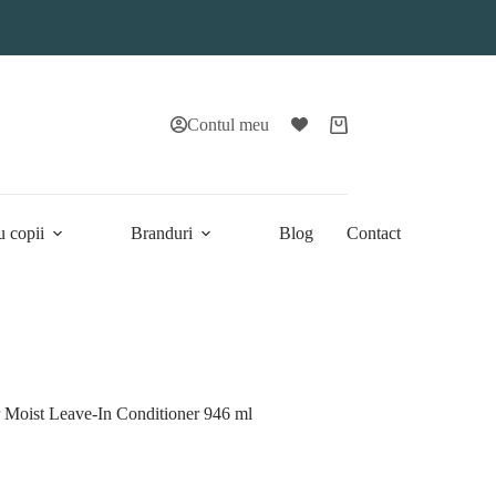
Contul meu
Coș
de
cumpărături
u copii
Branduri
Blog
Contact
 Moist Leave-In Conditioner 946 ml