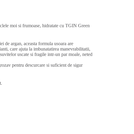
buclele moi si frumoase, hidratate cu TGIN Green
lei de argan, aceasta formula usoara are
anti, care ajuta la imbunatatirea manevrabilitatii,
suvitelor uscate si fragile intr-un par moale, neted
rozav pentru descurcare si suficient de sigur
t.