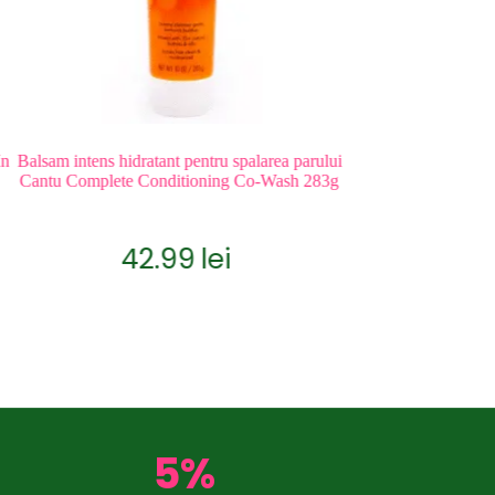
lsam intens hidratant pentru spalarea parului
Balsam antimatreata As 
antu Complete Conditioning Co-Wash 283g
Care Conditio
60.0
42.99
lei
Evaluat la
5
ADAUGA 
5%