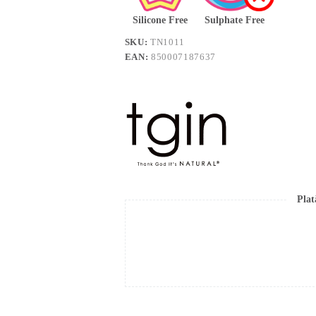
Silicone Free
Sulphate Free
SKU:
TN1011
EAN:
850007187637
Plat