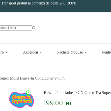
Transport gratuit la comenzi de peste 200 RON!
orp
Accesorii
Pachete produse
Pentr
 Super Moist Leave-In Conditioner 946 ml
Balsam fara clatire TGIN Green Tea Super
199.00
lei