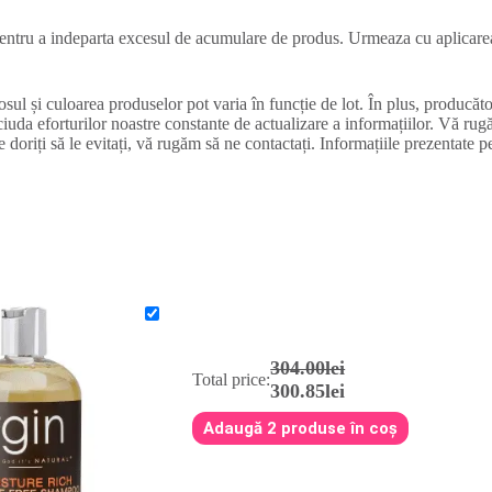
i pentru a indeparta excesul de acumulare de produs. Urmeaza cu aplicare
sul și culoarea produselor pot varia în funcție de lot. În plus, producător
ciuda eforturilor noastre constante de actualizare a informațiilor. Vă rug
e doriți să le evitați, vă rugăm să ne contactați. Informațiile prezentate p
304.00lei
Total price:
300.85lei
Adaugă 2 produse în coș