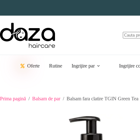
Sari
la
conținut
Oferte
Rutine
Ingrijire par
Ingrijire c
Prima pagină
/
Balsam de par
/
Balsam fara clatire TGIN Green Tea