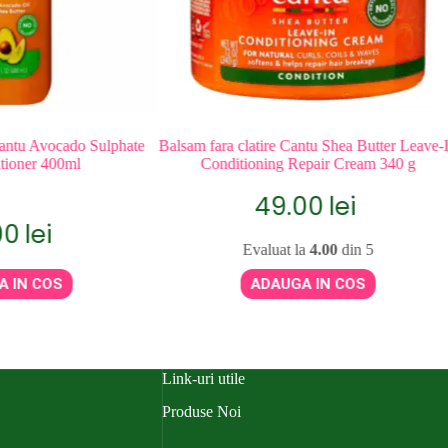
u Avocado Sulphate
Balsam fara clatire Cantu Shea Butter Leave-In
Ba
er 400ml
Conditioning Repair Cream 340 g
C
49.00
lei
lei
Evaluat la
4.00
din 5
 COS
ADAUGA IN COS
Link-uri utile
Produse Noi