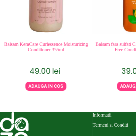
lsam KeraCare Curlessence Moisturizing
Balsam fara sulfati Cant
Conditioner 355ml
Free Condition
49.00
lei
39.00
ADAUGA IN COS
ADAUGA IN
Informatii
Termeni si Conditi