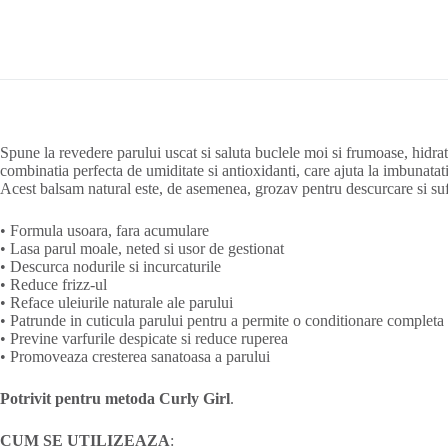
Spune la revedere parului uscat si saluta buclele moi si frumoase, hid
combinatia perfecta de umiditate si antioxidanti, care ajuta la imbunatati
Acest balsam natural este, de asemenea, grozav pentru descurcare si sufi
• Formula usoara, fara acumulare
• Lasa parul moale, neted si usor de gestionat
• Descurca nodurile si incurcaturile
• Reduce frizz-ul
• Reface uleiurile naturale ale parului
• Patrunde in cuticula parului pentru a permite o conditionare completa
• Previne varfurile despicate si reduce ruperea
• Promoveaza cresterea sanatoasa a parului
Potrivit pentru metoda Curly Girl
.
CUM SE UTILIZEAZA
: