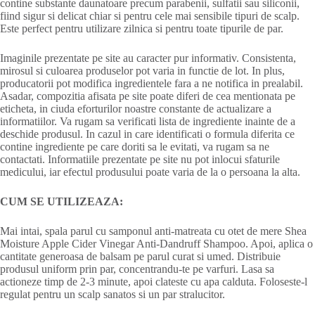
contine substante daunatoare precum parabenii, sulfatii sau siliconii,
fiind sigur si delicat chiar si pentru cele mai sensibile tipuri de scalp.
Este perfect pentru utilizare zilnica si pentru toate tipurile de par.
Imaginile prezentate pe site au caracter pur informativ. Consistenta,
mirosul si culoarea produselor pot varia in functie de lot. In plus,
producatorii pot modifica ingredientele fara a ne notifica in prealabil.
Asadar, compozitia afisata pe site poate diferi de cea mentionata pe
eticheta, in ciuda eforturilor noastre constante de actualizare a
informatiilor. Va rugam sa verificati lista de ingrediente inainte de a
deschide produsul. In cazul in care identificati o formula diferita ce
contine ingrediente pe care doriti sa le evitati, va rugam sa ne
contactati. Informatiile prezentate pe site nu pot inlocui sfaturile
medicului, iar efectul produsului poate varia de la o persoana la alta.
CUM SE UTILIZEAZA:
Mai intai, spala parul cu samponul anti-matreata cu otet de mere Shea
Moisture Apple Cider Vinegar Anti-Dandruff Shampoo. Apoi, aplica o
cantitate generoasa de balsam pe parul curat si umed. Distribuie
produsul uniform prin par, concentrandu-te pe varfuri. Lasa sa
actioneze timp de 2-3 minute, apoi clateste cu apa calduta. Foloseste-l
regulat pentru un scalp sanatos si un par stralucitor.