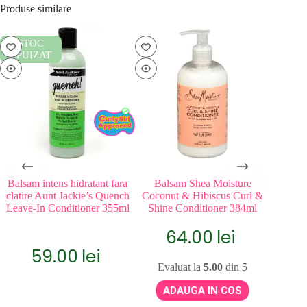
Produse similare
STOC
EPUIZAT
Balsam intens hidratant fara
Balsam Shea Moisture
Balsam 
clatire Aunt Jackie’s Quench
Coconut & Hibiscus Curl &
Coconu
Leave-In Conditioner 355ml
Shine Conditioner 384ml
C
64.00
lei
59.00
lei
Evaluat la
5.00
din 5
Eva
ADAUGA IN COS
A