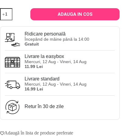
Cantitate
ADAUGA IN COS
Balsam
anti-
matreata
cu
Ridicare personală
otet
Începând de mâine până la 14:00
de
Gratuit
mere
Shea
Livrare la easybox
Moisture
Miercuri, 12 Aug - Vineri, 14 Aug
Apple
11.99 Lei
Cider
Vinegar
Anti-
Livrare standard
Dandruff
Miercuri, 12 Aug - Vineri, 14 Aug
Conditioner
16.99 Lei
384
ml
Retur în 30 de zile
Adaugă în lista de produse preferate