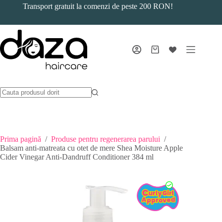
Sari
Transport gratuit la comenzi de peste 200 RON!
la
conținut
Coș
de
cumpărături
Prima pagină
/
Produse pentru regenerarea parului
/
Balsam anti-matreata cu otet de mere Shea Moisture Apple
Cider Vinegar Anti-Dandruff Conditioner 384 ml