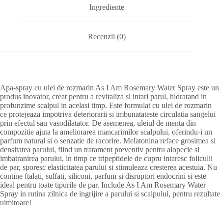
Ingrediente
Recenzii (0)
Apa-spray cu ulei de rozmarin As I Am Rosemary Water Spray este un
produs inovator, creat pentru a revitaliza si intari parul, hidratand in
profunzime scalpul in acelasi timp. Este formulat cu ulei de rozmarin
ce protejeaza impotriva deteriorarii si imbunatateste circulatia sangelui
prin efectul sau vasodilatator. De asemenea, uleiul de menta din
compozitie ajuta la ameliorarea mancarimilor scalpului, oferindu-i un
parfum natural si o senzatie de racorire. Melatonina reface grosimea si
densitatea parului, fiind un tratament preventiv pentru alopecie si
imbatranirea parului, in timp ce tripeptidele de cupru intaresc foliculii
de par, sporesc elasticitatea parului si stimuleaza cresterea acestuia. Nu
contine ftalati, sulfati, siliconi, parfum si disruptori endocrini si este
ideal pentru toate tipurile de par. Include As I Am Rosemary Water
Spray in rutina zilnica de ingrijire a parului si scalpului, pentru rezultate
uimitoare!