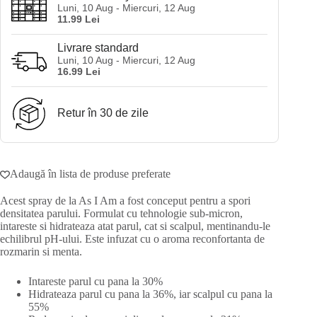
Luni, 10 Aug - Miercuri, 12 Aug
Rosemary
11.99 Lei
Water
Spray
473
Livrare standard
ml
Luni, 10 Aug - Miercuri, 12 Aug
16.99 Lei
Retur în 30 de zile
Adaugă în lista de produse preferate
Acest spray de la As I Am a fost conceput pentru a spori
densitatea parului. Formulat cu tehnologie sub-micron,
intareste si hidrateaza atat parul, cat si scalpul, mentinandu-le
echilibrul pH-ului. Este infuzat cu o aroma reconfortanta de
rozmarin si menta.
Intareste parul cu pana la 30%
Hidrateaza parul cu pana la 36%, iar scalpul cu pana la
55%