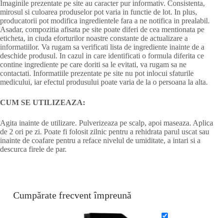
Imaginile prezentate pe site au caracter pur informativ. Consistenta,
mirosul si culoarea produselor pot varia in functie de lot. In plus,
producatorii pot modifica ingredientele fara a ne notifica in prealabil.
Asadar, compozitia afisata pe site poate diferi de cea mentionata pe
eticheta, in ciuda eforturilor noastre constante de actualizare a
informatiilor. Va rugam sa verificati lista de ingrediente inainte de a
deschide produsul. In cazul in care identificati o formula diferita ce
contine ingrediente pe care doriti sa le evitati, va rugam sa ne
contactati. Informatiile prezentate pe site nu pot inlocui sfaturile
medicului, iar efectul produsului poate varia de la o persoana la alta.
CUM SE UTILIZEAZA:
Agita inainte de utilizare. Pulverizeaza pe scalp, apoi maseaza. Aplica
de 2 ori pe zi. Poate fi folosit zilnic pentru a rehidrata parul uscat sau
inainte de coafare pentru a reface nivelul de umiditate, a intari si a
descurca firele de par.
Cumpărate frecvent împreună