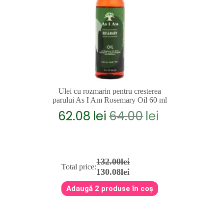
Ulei cu rozmarin pentru cresterea
parului As I Am Rosemary Oil 60 ml
62.08
lei
64.00
lei
Prețul
Prețul
inițial
curent
a
este:
fost:
62.08lei.
64.00lei.
132.00lei
Total price:
130.08lei
Adaugă 2 produse în coș