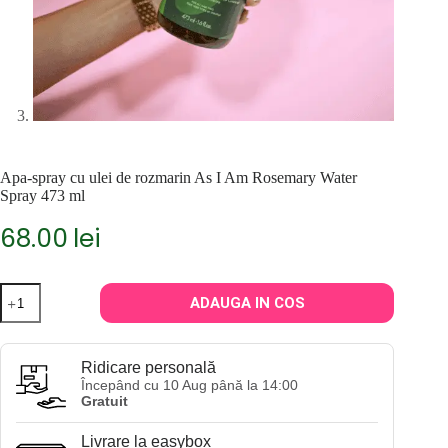
Apa-spray cu ulei de rozmarin As I Am Rosemary Water
Spray 473 ml
68.00
lei
Cantitate
ADAUGA IN COS
Apa-
spray
cu
ulei
Ridicare personală
de
Începând cu 10 Aug până la 14:00
rozmarin
Gratuit
As
I
Livrare la easybox
Am