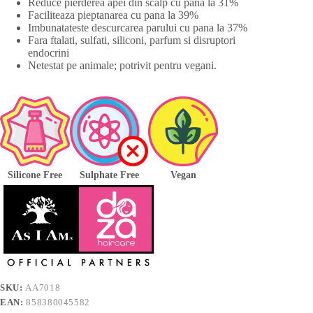
Reduce pierderea apei din scalp cu pana la 31%
Faciliteaza pieptanarea cu pana la 39%
Imbunatateste descurcarea parului cu pana la 37%
Fara ftalati, sulfati, siliconi, parfum si disruptori
endocrini
Netestat pe animale; potrivit pentru vegani.
Silicone Free
Sulphate Free
Vegan
SKU:
AA7018
EAN:
858380045582