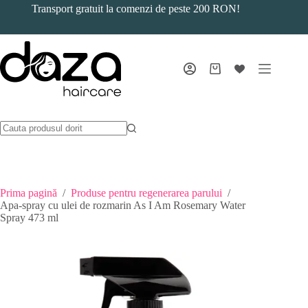
Sari
Transport gratuit la comenzi de peste 200 RON!
la
conținut
Coș
de
cumpărături
Prima pagină
/
Produse pentru regenerarea parului
/
Apa-spray cu ulei de rozmarin As I Am Rosemary Water
Spray 473 ml