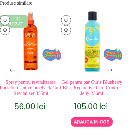
Produse similare
STOC
EPUIZAT
Spray pentru revitalizarea
Gel pentru par Curls Blueberry
Ge
buclelor Cantu Comeback Curl
Bliss Reparative Curl Control
T
Revitalizer 355ml
Jelly 236ml
56.00
lei
105.00
lei
A
ADAUGA IN COS