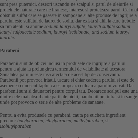
sunt prea puternici, deseori uscandu-ne scalpul si parul de uleiurile si
proteinele naturale care ne hranesc, intaresc si protejeaza parul. Cel mai
obisnuit sulfat care se gaseste in sampoane si alte produse de ingrijire a
parului este sulfatul de lauret de sodiu, dar exista si altii la care trebuie
sa fim atenti: si anume
sodium lauryl sulfate, laureth sulfate sodium,
lauryl sulfoacetate sodium, lauroyl isethionate, and sodium lauroyl
taurate.
Parabeni
Parabenii sunt de obicei inclusi in produsele de ingrijire a parului
pentru a ajuta la prelungirea termenului de valabilitate al acestora.
Sanatatea parului este insa afectata de acest tip de conservanti.
Parabenii pot provoca iritatii, uscare si chiar caderea parului si este de
asemenea cunoscut faptul ca estompeaza culoarea parului vopsit. Dar
parabenii sunt si daunatori pentru corpul tau. Deoarece scalpul este una
dintre cele mai absorbante parti ale pielii, parabenii pot intra si in sange
unde pot provoca o serie de alte probleme de sanatate.
Pentru a evita produsele cu parabeni, cauta pe eticheta ingredient
precum
: butylparaben, ethylparaben, methylparaben
, si
isobutylparaben
.