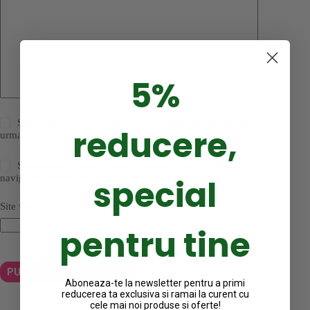
5%
Salveaza-mi numele, email-ul, in acest browser pentru
reducere,
urmatoarea data cand voi comenta.
Salvează-mi numele, emailul și site-ul web în acest
special
navigator pentru data viitoare când o să comentez.
Site web
pentru tine
PUBLICĂ COMENTARIUL
Aboneaza-te la newsletter pentru a primi
reducerea ta exclusiva si ramai la curent cu
cele mai noi produse si oferte!