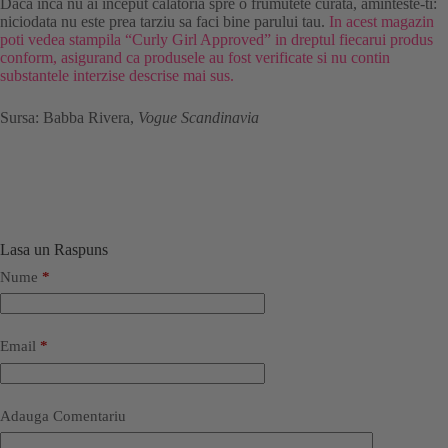
Daca inca nu ai inceput calatoria spre o frumutete curata, aminteste-ti:
niciodata nu este prea tarziu sa faci bine parului tau.
In acest magazin
poti vedea stampila “Curly Girl Approved” in dreptul fiecarui produs
conform, asigurand ca produsele au fost verificate si nu contin
substantele interzise descrise mai sus.
Sursa: Babba Rivera,
Vogue Scandinavia
Lasa un Raspuns
Nume
*
Email
*
Adauga Comentariu