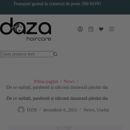
Sari
Transport gratuit la comenzi de peste 200 RON!
la
conținut
Coș
de
cumpărături
Prima pagină
/
News
/
De ce sulfații, parabenii și siliconii daunează părului tău
De ce sulfații, parabenii și siliconii daunează părului tău
DZH
decembrie 6, 2021
News
,
Useful