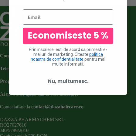
Email
Economiseste 5 %
Prin inscriere, esti de acord sa primesti e-
mailuri de marketing. Citeste
politica
Contactati-ne
noastra de confidentialitate
pentru mai
multe informatii.
Telefon
:
0722 551 269
Nu, multumesc.
Program:
Luni – Vineri: 07:00 – 16:00
Ai nevoie de ajutor sau ai vreo intrebare?
Contactati-ne la
contact@dazahaircare.ro
DA&ZA PHARMACHEM SRL
RO27027610
J40/5799/2010
Capital social: 200 RON