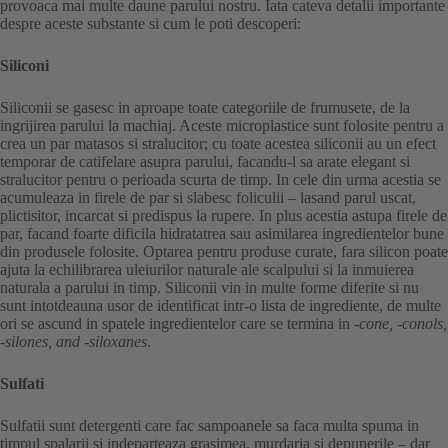
provoaca mai multe daune parului nostru. Iata cateva detalii importante
despre aceste substante si cum le poti descoperi:
Siliconi
Siliconii se gasesc in aproape toate categoriile de frumusete, de la
ingrijirea parului la machiaj. Aceste microplastice sunt folosite pentru a
crea un par matasos si stralucitor; cu toate acestea siliconii au un efect
temporar de catifelare asupra parului, facandu-l sa arate elegant si
stralucitor pentru o perioada scurta de timp. In cele din urma acestia se
acumuleaza in firele de par si slabesc foliculii – lasand parul uscat,
plictisitor, incarcat si predispus la rupere. In plus acestia astupa firele de
par, facand foarte dificila hidratatrea sau asimilarea ingredientelor bune
din produsele folosite. Optarea pentru produse curate, fara silicon poate
ajuta la echilibrarea uleiurilor naturale ale scalpului si la inmuierea
naturala a parului in timp. Siliconii vin in multe forme diferite si nu
sunt intotdeauna usor de identificat intr-o lista de ingrediente, de multe
ori se ascund in spatele ingredientelor care se termina in
-cone, -conols,
-silones, and -siloxanes
.
Sulfati
Sulfatii sunt detergenti care fac sampoanele sa faca multa spuma in
timpul spalarii si indeparteaza grasimea, murdaria si depunerile – dar