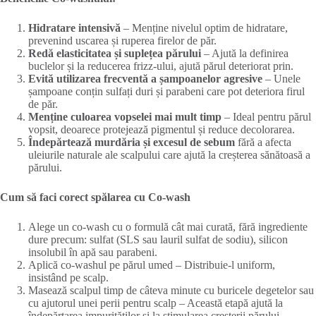
Hidratare intensivă
– Menține nivelul optim de hidratare,
prevenind uscarea și ruperea firelor de păr.
Redă elasticitatea și suplețea părului
– Ajută la definirea
buclelor și la reducerea frizz-ului, ajută părul deteriorat prin.
Evită utilizarea frecventă a șampoanelor agresive
– Unele
șampoane conțin sulfați duri și parabeni care pot deteriora firul
de păr.
Menține culoarea vopselei mai mult timp
– Ideal pentru părul
vopsit, deoarece protejează pigmentul și reduce decolorarea.
Îndepărtează murdăria și excesul de sebum
fără a afecta
uleiurile naturale ale scalpului care ajută la creșterea sănătoasă a
părului.
Cum să faci corect spălarea cu Co-wash
Alege un co-wash cu o formulă cât mai curată, fără ingrediente
dure precum: sulfat (SLS sau lauril sulfat de sodiu), silicon
insolubil în apă sau parabeni.
Aplică co-washul pe părul umed – Distribuie-l uniform,
insistând pe scalp.
Masează scalpul timp de câteva minute cu buricele degetelor sau
cu ajutorul unei perii pentru scalp – Această etapă ajută la
îndepărtarea impurităților și la stimularea creșterii părului.