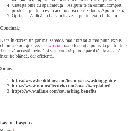
Clătește bine cu apă călduță – Asigură-te că elimini complet
produsul pentru a evita acumularea de reziduuri. Apoi repetă.
Opțional: Aplică un balsam leave-in pentru extra hidratare.
Concluzie
Dacă îți dorești un păr mai sănătos, mai hidratat și mai puțin expus
chimicalelor agresive,
Co-washul
poate fi soluția potrivită pentru tine.
Testează această metodă și vezi cum răspunde părul tău la această
îngrijire blândă, dar eficientă.
Surse:
https://www.healthline.com/beauty/co-washing-guide
https://www.naturallycurly.com/cowash-explained
https://www.allure.com/cowashing-benefits
Lasa un Raspuns
Nume
*