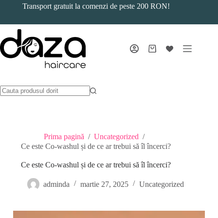
Sari
Transport gratuit la comenzi de peste 200 RON!
la
conținut
Coș
de
cumpărături
Prima pagină
/
Uncategorized
/
Ce este Co-washul și de ce ar trebui să îl încerci?
Ce este Co-washul și de ce ar trebui să îl încerci?
adminda
martie 27, 2025
Uncategorized