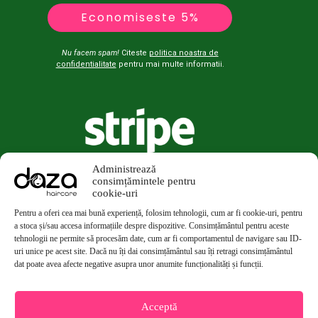
Economiseste 5%
Nu facem spam!
Citeste
politica noastra de
confidentialitate
pentru mai multe informatii.
Administrează
consimțămintele pentru
cookie-uri
Pentru a oferi cea mai bună experiență, folosim tehnologii, cum ar fi cookie-uri, pentru
a stoca și/sau accesa informațiile despre dispozitive. Consimțământul pentru aceste
tehnologii ne permite să procesăm date, cum ar fi comportamentul de navigare sau ID-
uri unice pe acest site. Dacă nu îți dai consimțământul sau îți retragi consimțământul
dat poate avea afecte negative asupra unor anumite funcționalități și funcții.
Acceptă