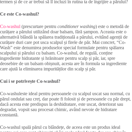
termen și de ce ar trebui să îl incluzi în rutina ta de îngrijire a părului?
Ce este Co-washul?
Co-washul
(prescurtare pentru
conditioner washing
) este o metodă de
curățare a părului utilizând doar balsam, fără șampon. Aceasta este o
alternativă blândă la spălarea tradițională a părului, evitând agenții de
curățare duri care pot usca scalpul și firele de păr. Mai concret, “Co-
Wash” este denumirea produselor special formulate pentru spălarea
scalpului și părului cu balsam. Co-washul, de regulă, conține
ingrediente hidratante și hrănitoare pentru scalp și păr, iar, spre
deosebire de un balsam obișnuit, acesta are în formula sa ingrediente
care ajută la eliminarea impurităților din scalp și păr.
Cui i se potrivește Co-washul?
Co-washuleste ideal pentru persoanele cu scalpul uscat sau normal, cu
părul ondulat sau creț, dar poate fi folosit și de persoanele cu păr drept,
dacă acesta este predispus la deshidratare, este uscat, deteriorat sau
degradat, vopsit sau procesat chimic, având nevoie de hidratare
constantă.
Co-washul spală părul cu blândețe, de aceea este un produs ideal