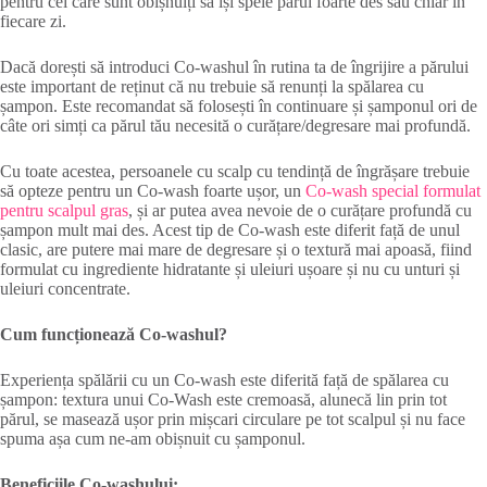
pentru cei care sunt obișnuiți să își spele părul foarte des sau chiar în
fiecare zi.
Dacă dorești să introduci Co-washul în rutina ta de îngrijire a părului
este important de reținut că nu trebuie să renunți la spălarea cu
șampon. Este recomandat să folosești în continuare și șamponul ori de
câte ori simți ca părul tău necesită o curățare/degresare mai profundă.
Cu toate acestea, persoanele cu scalp cu tendință de îngrășare trebuie
să opteze pentru un Co-wash foarte ușor, un
Co-wash special formulat
pentru scalpul gras
, și ar putea avea nevoie de o curățare profundă cu
șampon mult mai des. Acest tip de Co-wash este diferit față de unul
clasic, are putere mai mare de degresare și o textură mai apoasă, fiind
formulat cu ingrediente hidratante și uleiuri ușoare și nu cu unturi și
uleiuri concentrate.
Cum funcționează Co-washul?
Experiența spălării cu un Co-wash este diferită față de spălarea cu
șampon: textura unui Co-Wash este cremoasă, alunecă lin prin tot
părul, se masează ușor prin mișcari circulare pe tot scalpul și nu face
spuma așa cum ne-am obișnuit cu șamponul.
Beneficiile Co-washului: