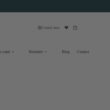
Contul meu
Coș
de
cumpărături
u copii
Branduri
Blog
Contact