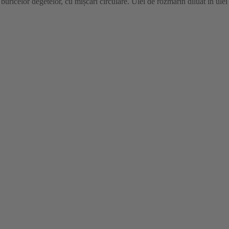
 buricelor degetelor, cu mișcari circulare. Ulei de rozmarin diluat în ulei