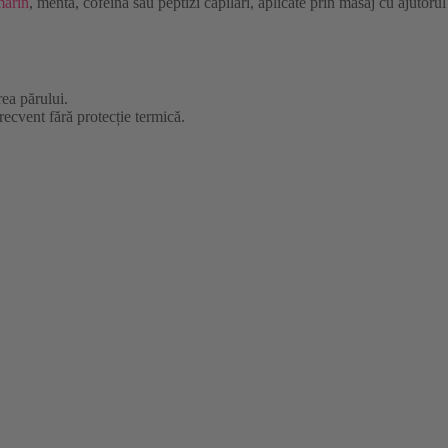
marin
, mentă, cofeină sau peptizi capilari, aplicate prin masaj cu ajutorul
rea părului.
recvent fără protecție termică.