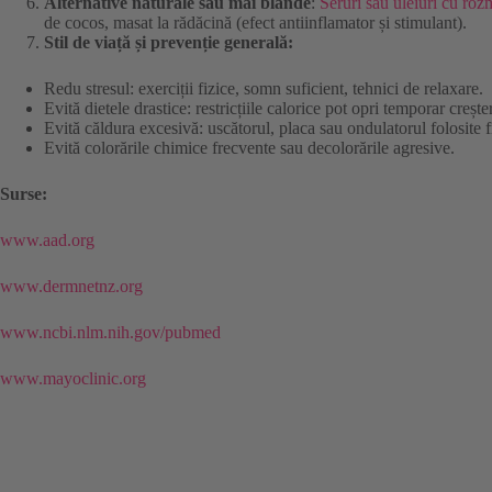
Alternative naturale sau mai blânde
:
Seruri sau uleiuri cu roz
de cocos, masat la rădăcină (efect antiinflamator și stimulant).
Stil de viață și prevenție generală:
Redu stresul: exerciții fizice, somn suficient, tehnici de relaxare.
Evită dietele drastice: restricțiile calorice pot opri temporar crește
Evită căldura excesivă: uscătorul, placa sau ondulatorul folosite f
Evită colorările chimice frecvente sau decolorările agresive.
Surse:
www.aad.org
www.dermnetnz.org
www.ncbi.nlm.nih.gov/pubmed
www.mayoclinic.org