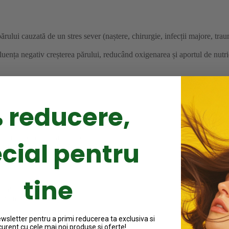
rului cauzată de un stres sever (naștere, chirurgie, infecții majore, trau
luența negativ creșterea părului, reducând oxigenarea și aportul de nutrie
 reducere,
la căderea în plăci.
ii și cauza căderea localizată.
cial pentru
alpului poate duce la căderea părului.
tine
e ale foliculilor de păr.
hipertensive.
sletter pentru a primi reducerea ta exclusiva si
curent cu cele mai noi produse si oferte!