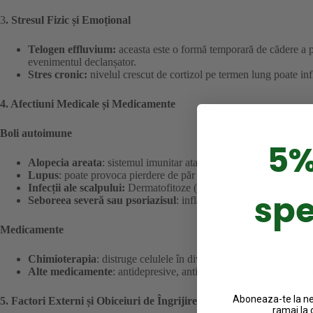
3
. Stresul Fizic și Emoțional
Telogen effluvium:
aceasta este o formă temporară de cădere a pă
evenimentul declanșator.
Stres cronic:
nivelul crescut de cortizol pe termen lung poate inf
4. Afectiuni Medicale și Medicamente
Boli autoimune
5%
Alopecia areata
: sistemul imunitar atacă foliculii de păr, ducând 
Lupus
: poate provoca pierdere de păr difuză sau cicatricială.
Infecții ale scalpului:
Dermatofitoze (ciuperci): pot afecta folicul
spe
Seboreea severă sau psoriazisul
: inflamarea cronică a pielii sc
Medicamente
Chimioterapia
: distruge celulele în diviziune rapidă, inclusiv cel
Alte medicamente
: antidepresive, anticoagulante, retinoizi, anti
Aboneaza-te la new
5. Factori Externi și Obiceiuri de Îngrijire
ramai la 