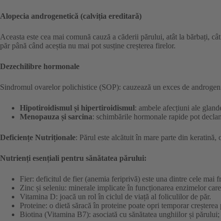
Alopecia androgenetică (calviția ereditară)
Aceasta este cea mai comună cauză a căderii părului, atât la bărbați, cât 
păr până când aceștia nu mai pot susține creșterea firelor.
Dezechilibre hormonale
Sindromul ovarelor polichistice (SOP): cauzează un exces de androgeni c
Hipotiroidismul și hipertiroidismul
: ambele afecțiuni ale glande
Menopauza și sarcina
: schimbările hormonale rapide pot declanșa
Deficiențe Nutriționale
: Părul este alcătuit în mare parte din keratină, 
Nutrienți esențiali pentru sănătatea părului:
Fier: deficitul de fier (anemia feriprivă) este una dintre cele mai 
Zinc și seleniu: minerale implicate în funcționarea enzimelor care 
Vitamina D: joacă un rol în ciclul de viață al foliculilor de păr.
Proteine: o dietă săracă în proteine poate opri temporar creșterea 
Biotina (Vitamina B7): asociată cu sănătatea unghiilor și părului; 