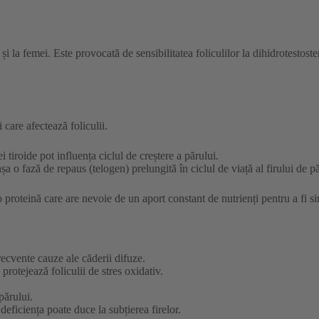
și la femei. Este provocată de sensibilitatea foliculilor la dihidrotestos
are afectează foliculii.
i tiroide pot influența ciclul de creștere a părului.
 o fază de repaus (telogen) prelungită în ciclul de viață al firului de pă
o proteină care are nevoie de un aport constant de nutrienți pentru a fi sin
frecvente cauze ale căderii difuze.
protejează foliculii de stres oxidativ.
părului.
deficiența poate duce la subțierea firelor.