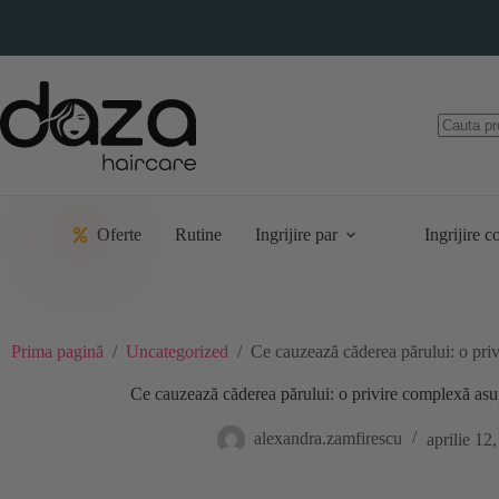
Sari
la
conținut
Oferte
Rutine
Ingrijire par
Ingrijire c
Prima pagină
/
Uncategorized
/
Ce cauzează căderea părului: o privi
Ce cauzează căderea părului: o privire complexă asupr
alexandra.zamfirescu
aprilie 12