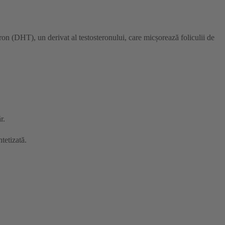
teron (DHT), un derivat al testosteronului, care micșorează foliculii de
r.
tetizată.