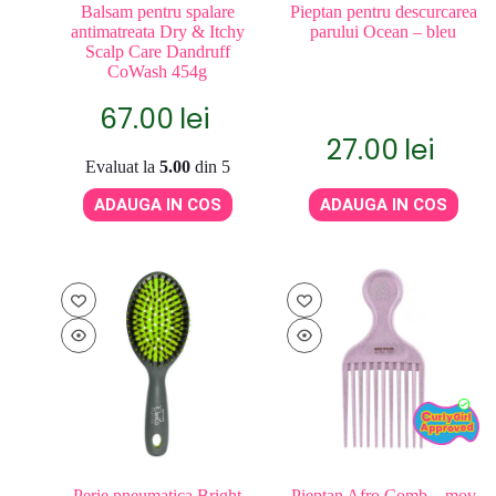
Balsam pentru spalare
Pieptan pentru descurcarea
antimatreata Dry & Itchy
parului Ocean – bleu
Scalp Care Dandruff
CoWash 454g
67.00
lei
27.00
lei
Evaluat la
5.00
din 5
ADAUGA IN COS
ADAUGA IN COS
Perie pneumatica Bright
Pieptan Afro Comb – mov