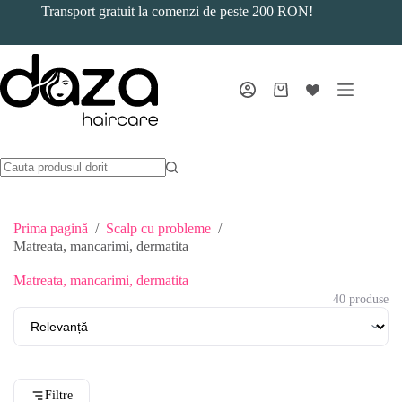
Sari
Transport gratuit la comenzi de peste 200 RON!
la
conținut
Coș
de
cumpărături
Prima pagină
/
Scalp cu probleme
/
Matreata, mancarimi, dermatita
Matreata, mancarimi, dermatita
40 produse
Filtre