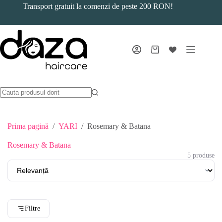
Sari
Transport gratuit la comenzi de peste 200 RON!
la
conținut
Coș
de
cumpărături
Prima pagină
/
YARI
/
Rosemary & Batana
Rosemary & Batana
5 produse
Filtre