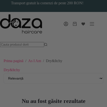
Sari
Transport gratuit la comenzi de peste 200 RON!
la
conținut
Coș
de
cumpărături
Prima pagină
/
As I Am
/
Dry&Itchy
Dry&Itchy
Nu au fost găsite rezultate