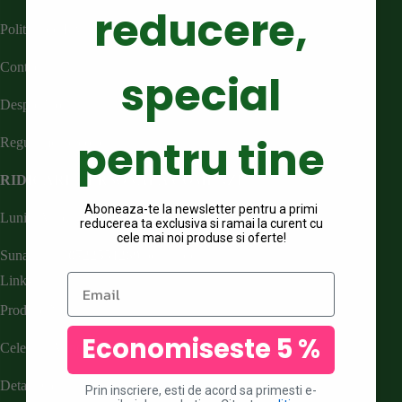
reducere,
Politica de Livrare
Contact
special
Despre Noi
pentru tine
Regulamente concursuri
RIDICARE PERSONALA COMENZI
Aboneaza-te la newsletter pentru a primi
Luni – Vineri : 07:00 – 14:00
reducerea ta exclusiva si ramai la curent cu
cele mai noi produse si oferte!
Sunati la nr
0722551269
pentru detalii
Email
Link-uri utile
Produse Noi
Economiseste 5 %
Cele mai Vandute
Detalii Cont
Prin inscriere, esti de acord sa primesti e-