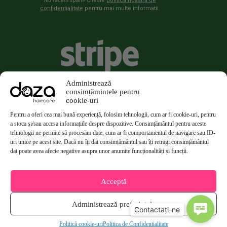
Nu facem spam!
Citeste
politica noastra de
confidentialitate
pentru mai multe informatii.
Administrează
consimțămintele pentru
cookie-uri
Pentru a oferi cea mai bună experiență, folosim tehnologii, cum ar fi cookie-uri, pentru
a stoca și/sau accesa informațiile despre dispozitive. Consimțământul pentru aceste
tehnologii ne permite să procesăm date, cum ar fi comportamentul de navigare sau ID-
uri unice pe acest site. Dacă nu îți dai consimțământul sau îți retragi consimțământul
dat poate avea afecte negative asupra unor anumite funcționalități și funcții.
Acceptă
Administrează preferințele
Politică cookie-uri
Politica de Confidentialitate