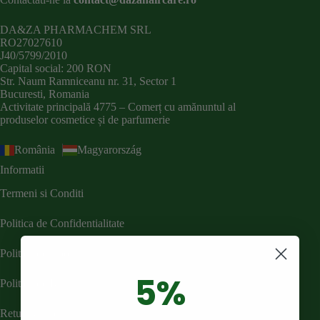
DA&ZA PHARMACHEM SRL
RO27027610
J40/5799/2010
Capital social: 200 RON
Str. Naum Ramniceanu nr. 31, Sector 1
Bucuresti, Romania
Activitate principală 4775 – Comerț cu amănuntul al
produselor cosmetice și de parfumerie
România
Magyarország
Informatii
Termeni si Conditi
Politica de Confidentialitate
Politica de Cookies
5%
Politica de Retur
Retur Online